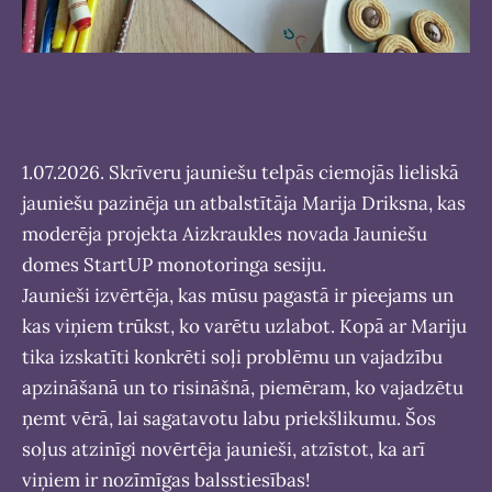
1.07.2026. Skrīveru jauniešu telpās ciemojās lieliskā
jauniešu pazinēja un atbalstītāja Marija Driksna, kas
moderēja projekta Aizkraukles novada Jauniešu
domes StartUP monotoringa sesiju.
Jaunieši izvērtēja, kas mūsu pagastā ir pieejams un
kas viņiem trūkst, ko varētu uzlabot. Kopā ar Mariju
tika izskatīti konkrēti soļi problēmu un vajadzību
apzināšanā un to risināšnā, piemēram, ko vajadzētu
ņemt vērā, lai sagatavotu labu priekšlikumu. Šos
soļus atzinīgi novērtēja jaunieši, atzīstot, ka arī
viņiem ir nozīmīgas balsstiesības!