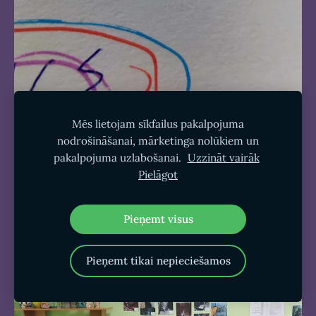
Mēs lietojam sīkfailus pakalpojuma
nodrošināšanai, mārketinga nolūkiem un
pakalpojuma uzlabošanai.
Uzzināt vairāk
Pielāgot
Pieņemt visus
Pieņemt tikai nepieciešamos