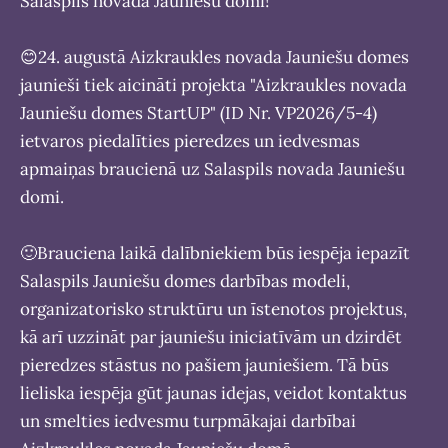
Salaspils novada Jauniešu domi!
😊
24. augustā Aizkraukles novada Jauniešu domes
jaunieši tiek aicināti projekta "Aizkraukles novada
Jauniešu domes StartUP" (ID Nr. VP2026/5-4)
ietvaros piedalīties pieredzes un iedvesmas
apmaiņas braucienā uz Salaspils novada Jauniešu
domi.
🙂
Brauciena laikā dalībniekiem būs iespēja iepazīt
Salaspils Jauniešu domes darbības modeli,
organizatorisko struktūru un īstenotos projektus,
kā arī uzzināt par jauniešu iniciatīvām un dzirdēt
pieredzes stāstus no pašiem jauniešiem. Tā būs
lieliska iespēja gūt jaunas idejas, veidot kontaktus
un smelties iedvesmu turpmākajai darbībai