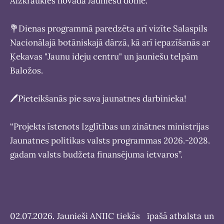
Aizkraukles novada Jauniešu domē.
💐
Dienas programmā paredzēta arī vizīte Salaspils
Nacionālajā botāniskajā dārzā, kā arī iepazīšanās ar
Ķekavas "Jaunu ideju centru" un jauniešu telpām
Baložos.
🖊️
Pieteikšanās pie sava jaunatnes darbinieka!
“Projekts īstenots Izglītības un zinātnes ministrijas
Jaunatnes politikas valsts programmas 2026.-2028.
gadam valsts budžeta finansējuma ietvaros”.
02.07.2026. Jaunieši ANIIC tiekās īpašā atbalsta un