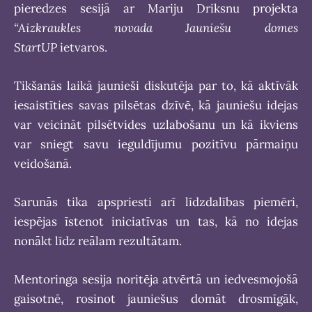
pieredzes sesijā ar Mariju Driksnu projekta
“Aizkraukles novada Jauniešu domes
StartUP
ietvaros.
Tikšanās laikā jaunieši diskutēja par to, kā aktīvāk
iesaistīties savas pilsētas dzīvē, kā jauniešu idejas
var veicināt pilsētvides uzlabošanu un kā ikviens
var sniegt savu ieguldījumu pozitīvu pārmaiņu
veidošanā.
Sarunās tika apspriesti arī līdzdalības piemēri,
iespējas īstenot iniciatīvas un tas, kā no idejas
nonākt līdz reālam rezultātam.
Mentoringa sesija noritēja atvērtā un iedvesmojošā
gaisotnē, rosinot jauniešus domāt drosmīgāk,