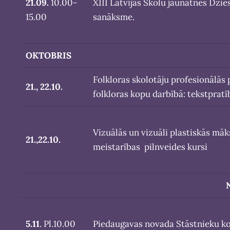
21.09.
10.00-
XIII Latvijas Skolu jaunatnes Dzi
15.00
sanāksme.
OKTOBRIS
Folkloras skolotāju profesionālās
21., 22.10.
folkloras kopu darbībā: tekstpratī
Vizuālās un vizuāli plastiskās mā
21.,22.10.
meistarības pilnveides kursi
5.11
. Pl.10.00
Piedaugavas novada Stāstnieku k