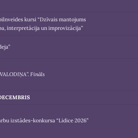
 pilnveides kursi “Dzīvais mantojums
ba, interpretācija un improvizācija”
deja”
 VALODIŅA”. Fināls
DECEMBRIS
arbu izstādes-konkursa “Lidice 2026”