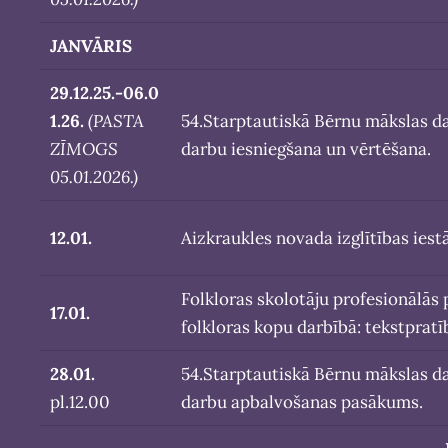
JANVĀRIS
29.12.25.-06.0
1.26.
(PASTA
54.Starptautiskā Bērnu mākslas d
ZĪMOGS
darbu iesniegšana un vērtēšana.
05.01.2026.)
12.01.
Aizkraukles novada izglītības ies
Folkloras skolotāju profesionālās
17.01.
folkloras kopu darbībā: tekstpratī
28.01.
54.Starptautiskā Bērnu mākslas d
pl.12.00
darbu apbalvošanas pasākums.