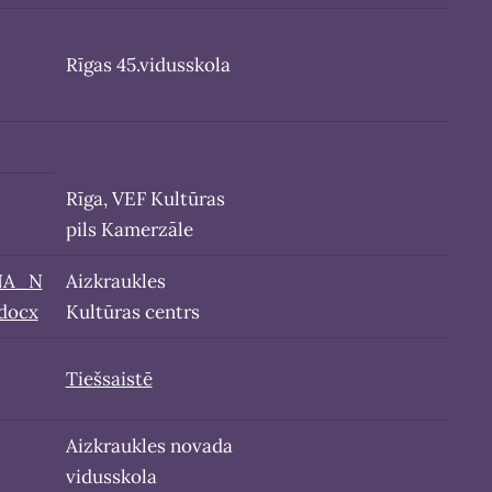
Rīgas 45.vidusskola
Rīga, VEF Kultūras
pils Kamerzāle
NA_N
Aizkraukles
docx
Kultūras centrs
Tiešsaistē
Aizkraukles novada
vidusskola