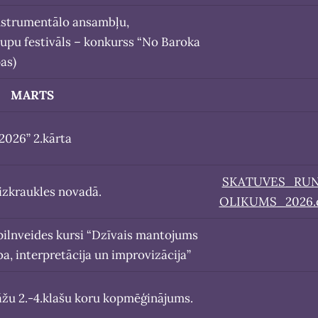
 instrumentālo ansambļu,
upu festivāls – konkurss “No Baroka
as)
MARTS
2026” 2.kārta
SKATUVES_RU
izkraukles novadā.
OLIKUMS_2026.
 pilnveides kursi “Dzīvais mantojums
ba, interpretācija un improvizācija”
tāžu 2.-4.klašu koru kopmēģinājums.