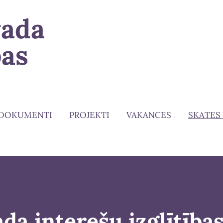
vada
bas
DOKUMENTI
PROJEKTI
VAKANCES
SKATES
da interešu izglītība