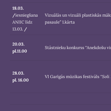
18.03.
/
iesniegšana
Vizuālās un vizuāli plastiskās mā
ANIIC
līdz
pasaule” 1.kārta
13.03.
/
20.03.
Stāstnieku konkurss “Anekdošu vir
pl.11.00
28.03.
VI Garīgās mūzikas festivāls
“Soli
pl. 16.00