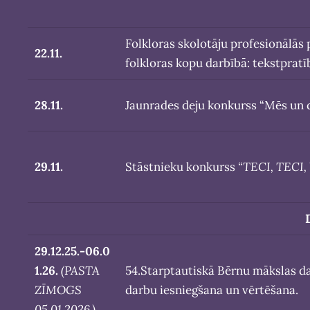
Folkloras skolotāju profesionālās
22.11.
folkloras kopu darbībā: tekstpratī
28.11.
Jaunrades deju konkurss “Mēs un 
29.11.
Stāstnieku konkurss
“TECI, TECI,
29.12.25.-06.0
1.26.
(
PASTA
54.Starptautiskā Bērnu mākslas d
ZĪMOGS
darbu iesniegšana un vērtēšana.
05.01.2026
.)