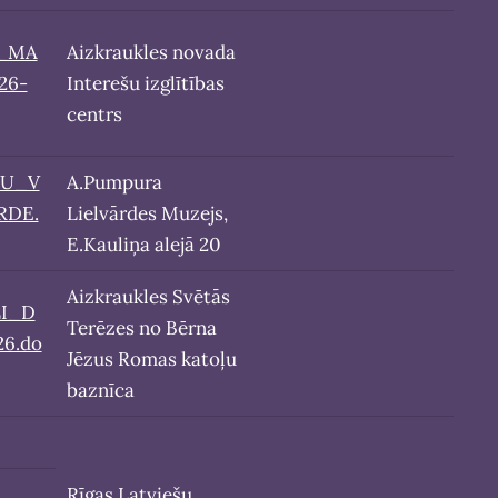
A_MA
Aizkraukles novada
26-
Interešu izglītības
centrs
SU_V
A.Pumpura
RDE.
Lielvārdes Muzejs,
E.Kauliņa alejā 20
Aizkraukles Svētās
I_D
Terēzes no Bērna
6.do
Jēzus Romas katoļu
baznīca
Rīgas Latviešu