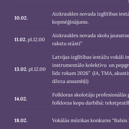
Aizkraukles novada izglītības iest
10.02.
kopmēģinājums.
Aizkraukles novada skolu jaunatne
11.02.
pl.12.00
rakstu stāsti”
Latvijas izglītības iestāžu vokāli
instrumentālo kolektīvu un popgr
13.02.
pl.12.00
līdz rokam 2026” (IA, TMA, akusti
džeza ansambļi)
Folkloras skolotāju profesionālās
14.02.
folkloras kopu darbībā: tekstpratī
18.02.
Vokālās mūzikas konkurss “Balsis 