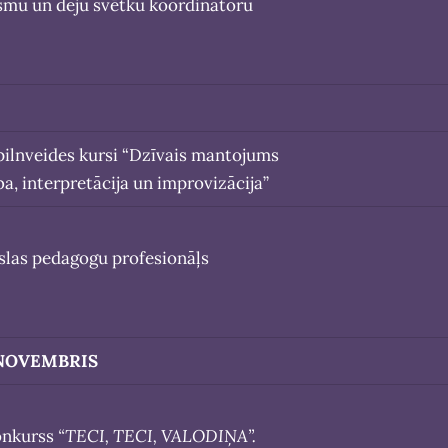
esmu un deju svētku koordinatoru
 pilnveides kursi “Dzīvais mantojums
ba, interpretācija un improvizācija”
kslas pedagogu profesionāļs
NOVEMBRIS
onkurss
“TECI, TECI, VALODIŅA”.