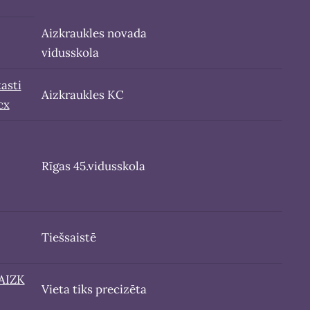
Aizkraukles novada
vidusskola
asti
Aizkraukles KC
cx
Rīgas 45.vidusskola
Tiešsaistē
AIZK
Vieta tiks precizēta