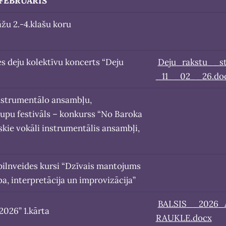
FEBRUĀRIS
āžu 2.-4.klašu koru
s deju kolektīvu koncerts “Deju
Deju_rakstu__st
_11__02__26.do
 instrumentālo ansambļu,
upu festivāls – konkurss “No Baroka
skie vokāli instrumentālis ansambļi,
 pilnveides kursi “Dzīvais mantojums
ba, interpretācija un improvizācija”
BALSIS__2026_
2026” 1.kārta
RAUKLE.docx