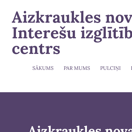
Aizkraukles no
Interešu izglītī
centrs
SĀKUMS
PAR MUMS
PULCIŅI
Aizkraukles nova