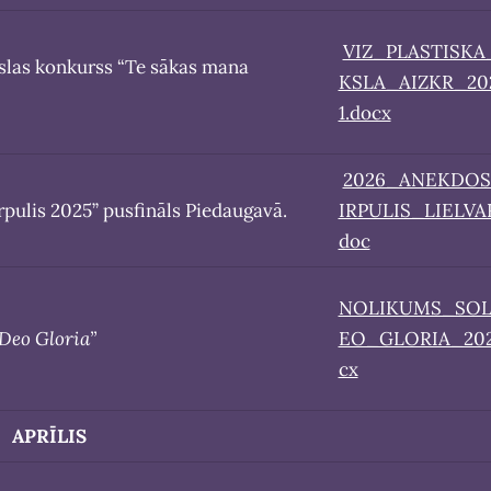
VIZ_PLASTISK
kslas konkurss “Te sākas mana
KSLA_AIZKR_20
1.docx
2026_ANEKDO
pulis 2025” pusfināls Piedaugavā.
IRPULIS_LIELVA
doc
NOLIKUMS_SOL
 Deo Gloria”
EO_GLORIA_202
cx
APRĪLIS