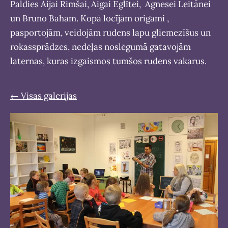
Paldies 
Aijai Rimšai
, 
Aigai Eglītei
,  
Agnesei Leitānei
un Bruno Baham. Kopā locījām origami , 
pasportojām, veidojām rudens lapu gliemezīšus un 
rokassprādzes, nedēļas noslēgumā gatavojām 
laternas, kuras izgaismos tumšos rudens vakarus. 
Visas galerijas