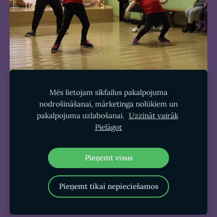
Mēs lietojam sīkfailus pakalpojuma
nodrošināšanai, mārketinga nolūkiem un
pakalpojuma uzlabošanai.
Uzzināt vairāk
Pielāgot
Sīkdatnes
Pieņemt visus
Pieņemt tikai nepieciešamos