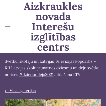
Aizkraukles
novada
Interešu
izglītības
centrs
Svētku rīkotāju un Latvijas Televīzijas kopdarbs –
XII Latvijas skolu jaunatnes dziesmu un deju svētku
norises
#dziedundejo2021
atklāšana LTV
Visas galerijas