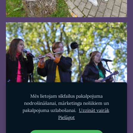
Mēs lietojam sīkfailus pakalpojuma
nodrošināšanai, mārketinga nolūkiem un
pakalpojuma uzlabošanai.
Uzzināt vairāk
Pielāgot
Sīkdatnes