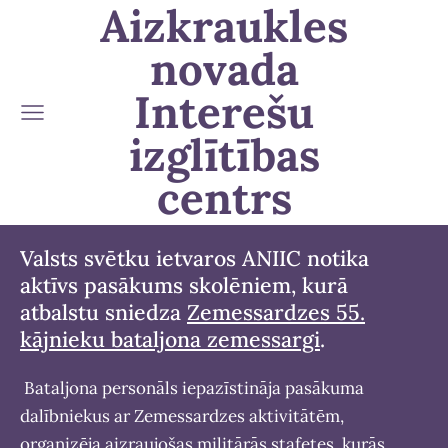
Aizkraukles
novada
Interešu
izglītības
centrs
Valsts svētku ietvaros ANIIC notika
aktīvs pasākums skolēniem, kurā
atbalstu sniedza
Zemessardzes 55.
kājnieku bataljona zemessargi
.
Bataljona personāls iepazīstināja pasākuma
dalībniekus ar Zemessardzes aktivitātēm,
organizēja aizraujošas militārās stafetes, kurās