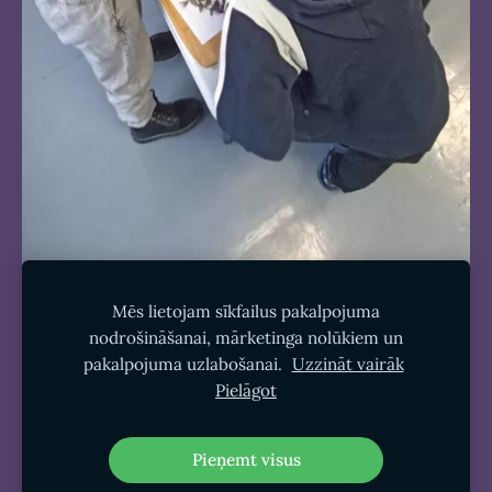
Mēs lietojam sīkfailus pakalpojuma
nodrošināšanai, mārketinga nolūkiem un
pakalpojuma uzlabošanai.
Uzzināt vairāk
Pielāgot
Sīkdatnes
Pieņemt visus