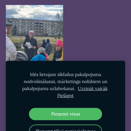
Mēs lietojam sīkfailus pakalpojuma
nodrošināšanai, mārketinga nolūkiem un
pakalpojuma uzlabošanai.
Uzzināt vairāk
Pielāgot
Sīkdatnes
Pieņemt visus