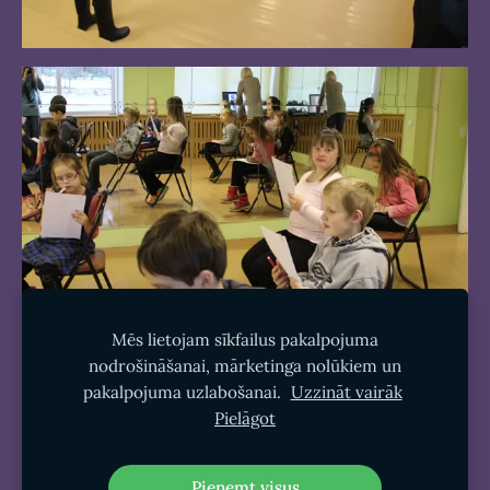
Mēs lietojam sīkfailus pakalpojuma
nodrošināšanai, mārketinga nolūkiem un
pakalpojuma uzlabošanai.
Uzzināt vairāk
Pielāgot
Sīkdatnes
Pieņemt visus