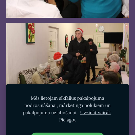
Mēs lietojam sīkfailus pakalpojuma
nodrošināšanai, mārketinga nolūkiem un
pakalpojuma uzlabošanai.
Uzzināt vairāk
Pielāgot
Sīkdatnes