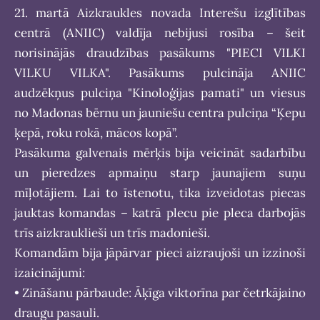
21. martā Aizkraukles novada Interešu izglītības
centrā (ANIIC) valdīja nebijusi rosība – šeit
norisinājās draudzības pasākums "PIECI VILKI
VILKU VILKA". Pasākums pulcināja ANIIC
audzēkņus pulciņa "Kinoloģijas pamati" un viesus
no Madonas bērnu un jauniešu centra pulciņa “Ķepu
ķepā, roku rokā, mācos kopā”.
Pasākuma galvenais mērķis bija veicināt sadarbību
un pieredzes apmaiņu starp jaunajiem suņu
mīļotājiem. Lai to īstenotu, tika izveidotas piecas
jauktas komandas – katrā plecu pie pleca darbojās
trīs aizkrauklieši un trīs madonieši.
Komandām bija jāpārvar pieci aizraujoši un izzinoši
izaicinājumi:
• Zināšanu pārbaude: Āķīga viktorīna par četrkājaino
draugu pasauli.