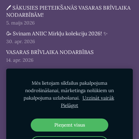
🖊 SĀKUSIES PIETEIKŠANĀS VASARAS BRĪVLAIKA
NODARBĪBĀM!
5. maijs 2026
🥳 Svinam ANIIC Mirkļu kolekciju 2026! ✨
30. apr. 2026
VASARAS BRĪVLAIKA NODARBĪBAS
14. apr. 2026
Olu maģija un zinātnes joki! 🥚✨
2. apr. 2026
Mēs lietojam sīkfailus pakalpojuma
nodrošināšanai, mārketinga nolūkiem un
pakalpojuma uzlabošanai.
Uzzināt vairāk
Pielāgot
Sīkdatnes
Pieņemt visus