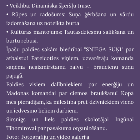
• Veiklība: Dinamiska šķēršļu trase.
• Rūpes un radošums: Suņa ģērbšana un vārdu
izdomāšana uz noteikta burta.
• Kultūras mantojums: Tautasdziesmu salikšana un
burtu rēbusi.
Īpašu paldies sakām biedrībai "SNIEGA SUŅI" par
atbalstu! Pateicoties viņiem, uzvarētāju komanda
saņēma neaizmirstamu balvu – braucienu suņu
pajūgā.
Paldies visiem dalībniekiem par enerģiju un
Madonas komandai par ciemos braukšanu! Kopā
mēs pierādījām, ka mīlestība pret dzīvniekiem vieno
un iedvesmo lieliem darbiem.
Sirsnīgs un liels paldies skolotājai Ingūnai
Tihomirovai par pasākuma organizēšanu.
Foto:
Fotogrāfiju un video galerija