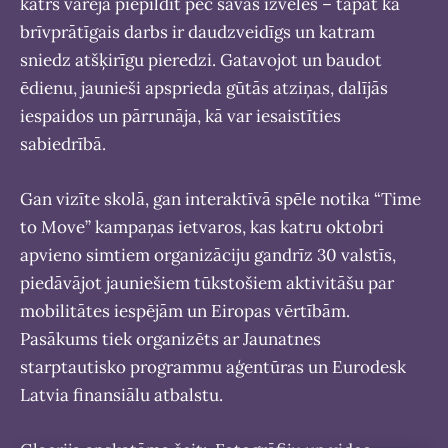
katrs varēja piepildīt pēc savas izvēles – tāpat kā
brīvprātīgais darbs ir daudzveidīgs un katram
sniedz atšķirīgu pieredzi. Gatavojot un baudot
ēdienu, jaunieši apsprieda gūtās atziņas, dalījās
iespaidos un pārrunāja, kā var iesaistīties
sabiedrībā.
Gan vizīte skolā, gan interaktīvā spēle notika “Time
to Move” kampaņas ietvaros, kas katru oktobri
apvieno simtiem organizāciju gandrīz 30 valstīs,
piedāvājot jauniešiem tūkstošiem aktivitāšu par
mobilitātes iespējām un Eiropas vērtībām.
Pasākums tiek organizēts ar Jaunatnes
starptautisko programmu aģentūras un Eurodesk
Latvia finansiālu atbalstu.