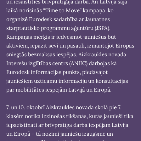
un iesaistīties brīvprātīgajā darbā. Arī Latvijā šajā
laikā norisinās “Time to Move” kampaņa, ko
organizē Eurodesk sadarbībā ar Jaunatnes
starptautisko programmu aģentūru (JSPA).
Kampaņas mērķis ir iedvesmot jauniešus būt
aktīviem, iepazīt sevi un pasauli, izmantojot Eiropas
sniegtās bezmaksas iespējas. Aizkraukles novada
Interešu izglītības centrs (ANIIC) darbojas kā
Eurodesk informācijas punkts, piedāvājot
jauniešiem uzticamu informāciju un konsultācijas
par mobilitātes iespējām Latvijā un Eiropā.
7. un 10. oktobrī Aizkraukles novada skolā pie 7.
klasēm notika izzinošas tikšanās, kurās jaunieši tika
iepazīstināti ar brīvprātīgā darba iespējām Latvijā
un Eiropā – tā nozīmi jauniešu izaugsmē un