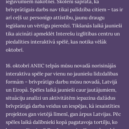
ieguvumiem nākotnei. Skolēni saprata, ka
brīvprātīgais darbs nav tikai palīdzība citiem – tas ir
arī ceļš uz personīgo attīstību, jaunu draugu
iegūšanu un vērtīgu pieredzi. Tikšanās laikā jaunieši
tika aicināti apmeklēt Interešu izglītības centru un
piedalīties interaktīvā spēlē, kas notika vēlāk
oktobrī.
16. oktobrī ANIIC telpās mūsu novadā norisinājās
interaktīva spēle par vienu no jauniešu līdzdalības
formām – brīvprātīgo darbu mūsu novadā, Latvijā
un Eiropā. Spēles laikā jaunieši caur jautājumiem,
situāciju analīzi un aktivitātēm iepazina dažādus
brīvprātīgā darba veidus un iespējas, kā iesaistīties
projektos gan vietējā līmenī, gan ārpus Latvijas. Pēc
spēles laikā dalībnieki kopā pagatavoja tortilju, ko