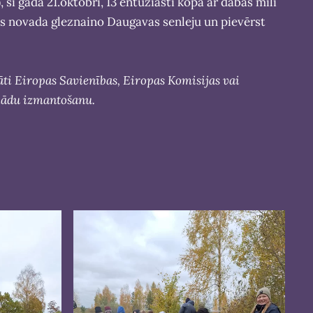
ī gada 21.oktobrī, 13 entuziasti kopā ar dabas mīli
les novada gleznaino Daugavas senleju un pievērst
gāti Eiropas Savienības, Eiropas Komisijas vai
bkādu izmantošanu.