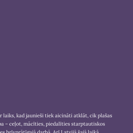
 laiks, kad jaunieši tiek aicināti atklāt, cik plašas
a – ceļot, mācīties, piedalīties starptautiskos
es brīvprātīgajā darbā. Arī Latvijā šajā laikā