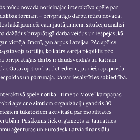
pās mūsu novadā norisinājās interaktīva spēle par
dzdalības formām – brīvprātīgo darbu mūsu novadā,
les laikā jaunieši caur jautājumiem, situāciju analīzi
na dažādus brīvprātīgā darba veidus un iespējas, kā
 gan vietējā līmenī, gan ārpus Latvijas. Pēc spēles
agatavoja tortilju, ko katrs varēja piepildīt pēc
 kā brīvprātīgais darbs ir daudzveidīgs un katram
edzi. Gatavojot un baudot ēdienu, jaunieši apsprieda
 iespaidos un pārrunāja, kā var iesaistīties sabiedrībā.
 interaktīvā spēle notika “Time to Move” kampaņas
ktobri apvieno simtiem organizāciju gandrīz 30
auniešiem tūkstošiem aktivitāšu par mobilitātes
ērtībām. Pasākums tiek organizēts ar Jaunatnes
mmu aģentūras un Eurodesk Latvia finansiālu