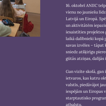
16. oktobrī ANIIC tel
vienu no jauniešu lī
Latvijā un Eiropā. Spē
un aktivitātēm iepazi
iesaistīties projektos
laikā dalībnieki kopā p
savas izvēles – tāpat
sniedz atšķirīgu pier
gūtās atziņas, dalījās
Gan vizīte skolā, gan
ietvaros, kas katru o
valstīs, piedāvājot j
iespējām un Eiropas v
starptautisko progra
atbalstu.