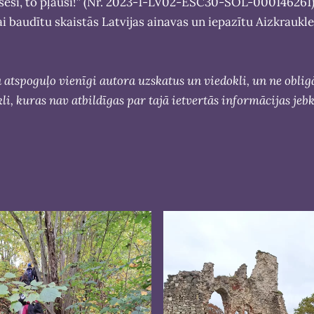
sēsi, to pļausi!” (Nr. 2023-1-LV02-ESC30-SOL-000146261), š
ai baudītu skaistās Latvijas ainavas un iepazītu Aizkrauk
a atspoguļo vienīgi autora uzskatus un viedokli, un ne obli
, kuras nav atbildīgas par tajā ietvertās informācijas je