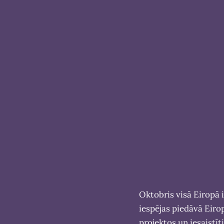
Oktobris visā Eiropā ir
iespējas piedāvā Eirop
projektos un iesaistīti