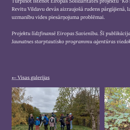
Turpinot īstenot Eiropas Solidaritātes projektu “Ko 
Revitu Vildavu devās aizraujošā rudens pārgājienā, l
uzmanību vides piesārņojuma problēmai.
Projektu līdzfinansē Eiropas Savienība. Šī publikācij
Jaunatnes starptautisko programmu aģentūras viedokli
Visas galerijas