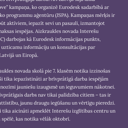
ove” kampaņa, ko organizē Eurodesk sadarbībā ar
sko programmu aģentūru (JSPA). Kampaņas mērķis ir
ūt aktīviem, iepazīt sevi un pasauli, izmantojot
aksas iespējas. Aizkraukles novada Interešu
IIC) darbojas kā Eurodesk informācijas punkts,
 uzticamu informāciju un konsultācijas par
Latvijā un Eiropā.
raukles novada skolā pie 7. klasēm notika izzinošas
ši tika iepazīstināti ar brīvprātīgā darba iespējām
ā nozīmi jauniešu izaugsmē un ieguvumiem nākotnei.
īvprātīgais darbs nav tikai palīdzība citiem – tas ir
attīstību, jaunu draugu iegūšanu un vērtīgu pieredzi.
i tika aicināti apmeklēt Interešu izglītības centru un
ā spēlē, kas notika vēlāk oktobrī.