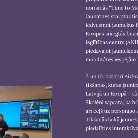
norisinās “Time to M
Jaunatnes starptauti
iedvesmot jauniešus b
Eiropas sniegtās bezm
izglītības centrs (AN
piedāvājot jauniešiem
mobilitātes iespējām 
7. un 10. oktobrī Aizk
tikšanās, kurās jaunie
Latvijā un Eiropā – t
Skolēni saprata, ka br
arī ceļš uz personīgo 
Tikšanās laikā jaunieš
piedalīties interaktīv