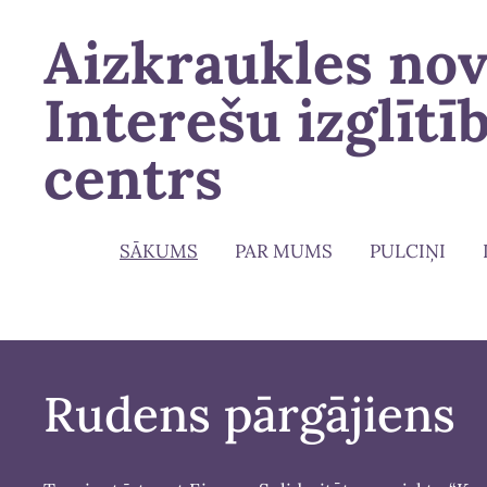
Aizkraukles no
Interešu izglītī
centrs
SĀKUMS
PAR MUMS
PULCIŅI
Rudens pārgājiens