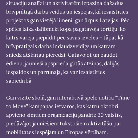
situāciju analīzi un aktivitātēm iepazina dažādus
brīvprātīgā darba veidus un iespējas, kā iesaistīties
projektos gan vietējā līmenī, gan ārpus Latvijas. Pēc
spēles laikā dalībnieki kopā pagatavoja tortilju, ko
katrs varēja piepildīt pēc savas izvēles – tāpat kā
brīvprātīgais darbs ir daudzveidīgs un katram
sniedz atšķirīgu pieredzi. Gatavojot un baudot
ēdienu, jaunieši apsprieda gūtās atziņas, dalījās
iespaidos un pārrunāja, kā var iesaistīties
sabiedrībā.
Gan vizīte skolā, gan interaktīvā spēle notika “Time
to Move” kampaņas ietvaros, kas katru oktobri
apvieno simtiem organizāciju gandrīz 30 valstīs,
piedāvājot jauniešiem tūkstošiem aktivitāšu par
mobilitātes iespējām un Eiropas vērtībām.