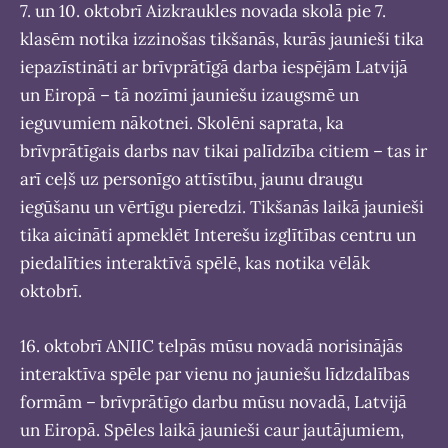
7. un 10. oktobrī Aizkraukles novada skolā pie 7.
klasēm notika izzinošas tikšanās, kurās jaunieši tika
iepazīstināti ar brīvprātīgā darba iespējām Latvijā
un Eiropā – tā nozīmi jauniešu izaugsmē un
ieguvumiem nākotnei. Skolēni saprata, ka
brīvprātīgais darbs nav tikai palīdzība citiem – tas ir
arī ceļš uz personīgo attīstību, jaunu draugu
iegūšanu un vērtīgu pieredzi. Tikšanās laikā jaunieši
tika aicināti apmeklēt Interešu izglītības centru un
piedalīties interaktīvā spēlē, kas notika vēlāk
oktobrī.
16. oktobrī ANIIC telpās mūsu novadā norisinājās
interaktīva spēle par vienu no jauniešu līdzdalības
formām – brīvprātīgo darbu mūsu novadā, Latvijā
un Eiropā. Spēles laikā jaunieši caur jautājumiem,