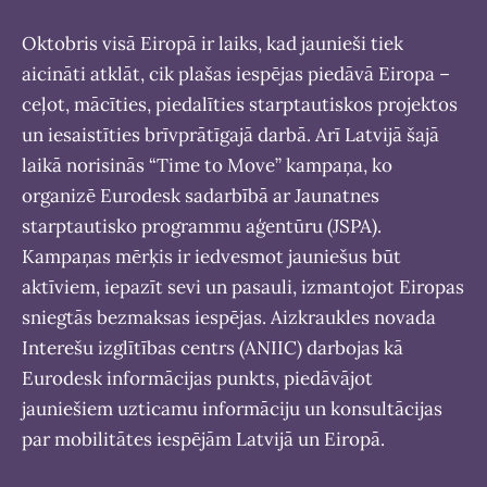
Oktobris visā Eiropā ir laiks, kad jaunieši tiek
aicināti atklāt, cik plašas iespējas piedāvā Eiropa –
ceļot, mācīties, piedalīties starptautiskos projektos
un iesaistīties brīvprātīgajā darbā. Arī Latvijā šajā
laikā norisinās “Time to Move” kampaņa, ko
organizē Eurodesk sadarbībā ar Jaunatnes
starptautisko programmu aģentūru (JSPA).
Kampaņas mērķis ir iedvesmot jauniešus būt
aktīviem, iepazīt sevi un pasauli, izmantojot Eiropas
sniegtās bezmaksas iespējas. Aizkraukles novada
Interešu izglītības centrs (ANIIC) darbojas kā
Eurodesk informācijas punkts, piedāvājot
jauniešiem uzticamu informāciju un konsultācijas
par mobilitātes iespējām Latvijā un Eiropā.