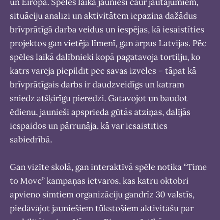
un Eiropā. Spēles laikā jaunieši caur jautājumiem,
situāciju analīzi un aktivitātēm iepazina dažādus
brīvprātīgā darba veidus un iespējas, kā iesaistīties
projektos gan vietējā līmenī, gan ārpus Latvijas. Pēc
spēles laikā dalībnieki kopā pagatavoja tortilju, ko
katrs varēja piepildīt pēc savas izvēles – tāpat kā
brīvprātīgais darbs ir daudzveidīgs un katram
sniedz atšķirīgu pieredzi. Gatavojot un baudot
ēdienu, jaunieši apsprieda gūtās atziņas, dalījās
iespaidos un pārrunāja, kā var iesaistīties
sabiedrībā.
Gan vizīte skolā, gan interaktīvā spēle notika “Time
to Move” kampaņas ietvaros, kas katru oktobri
apvieno simtiem organizāciju gandrīz 30 valstīs,
piedāvājot jauniešiem tūkstošiem aktivitāšu par