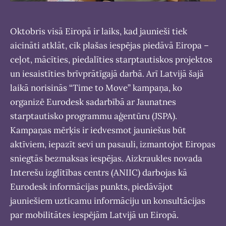
Oktobris visā Eiropā ir laiks, kad jaunieši tiek
aicināti atklāt, cik plašas iespējas piedāvā Eiropa –
ceļot, mācīties, piedalīties starptautiskos projektos
un iesaistīties brīvprātīgajā darbā. Arī Latvijā šajā
laikā norisinās “Time to Move” kampaņa, ko
organizē Eurodesk sadarbībā ar Jaunatnes
starptautisko programmu aģentūru (JSPA).
Kampaņas mērķis ir iedvesmot jauniešus būt
aktīviem, iepazīt sevi un pasauli, izmantojot Eiropas
sniegtās bezmaksas iespējas. Aizkraukles novada
Interešu izglītības centrs (ANIIC) darbojas kā
Eurodesk informācijas punkts, piedāvājot
jauniešiem uzticamu informāciju un konsultācijas
par mobilitātes iespējām Latvijā un Eiropā.