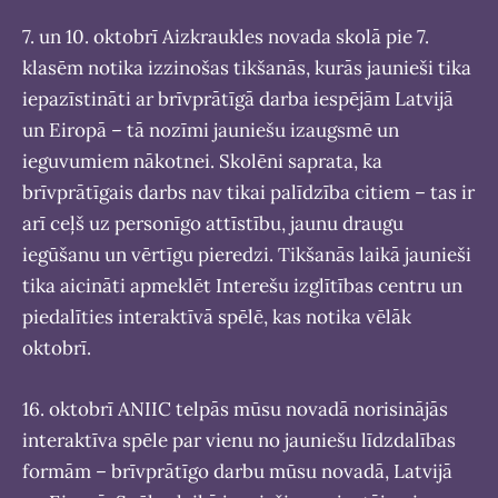
7. un 10. oktobrī Aizkraukles novada skolā pie 7.
klasēm notika izzinošas tikšanās, kurās jaunieši tika
iepazīstināti ar brīvprātīgā darba iespējām Latvijā
un Eiropā – tā nozīmi jauniešu izaugsmē un
ieguvumiem nākotnei. Skolēni saprata, ka
brīvprātīgais darbs nav tikai palīdzība citiem – tas ir
arī ceļš uz personīgo attīstību, jaunu draugu
iegūšanu un vērtīgu pieredzi. Tikšanās laikā jaunieši
tika aicināti apmeklēt Interešu izglītības centru un
piedalīties interaktīvā spēlē, kas notika vēlāk
oktobrī.
16. oktobrī ANIIC telpās mūsu novadā norisinājās
interaktīva spēle par vienu no jauniešu līdzdalības
formām – brīvprātīgo darbu mūsu novadā, Latvijā