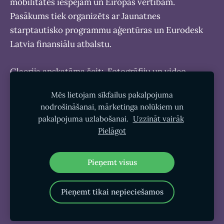
mobilitātes iespējām un Eiropas vērtībām.
Pasākums tiek organizēts ar Jaunatnes
starptautisko programmu aģentūras un Eurodesk
Latvia finansiālu atbalstu.
Glaerija apskatāma šeit:
Fotogrāfiju un video
galerija
Mēs lietojam sīkfailus pakalpojuma
nodrošināšanai, mārketinga nolūkiem un
pakalpojuma uzlabošanai.
Uzzināt vairāk
Pielāgot
Sīkdatnes
Pieņemt visus
Pieņemt tikai nepieciešamos