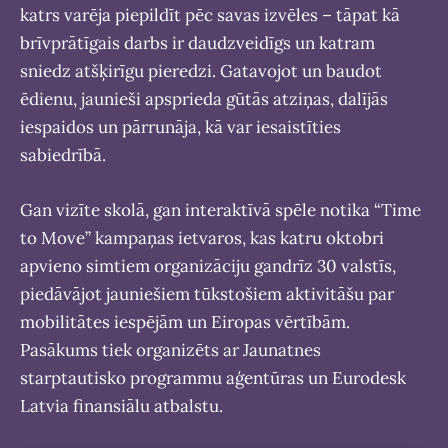
katrs varēja piepildīt pēc savas izvēles – tāpat kā
brīvprātīgais darbs ir daudzveidīgs un katram
sniedz atšķirīgu pieredzi. Gatavojot un baudot
ēdienu, jaunieši apsprieda gūtās atziņas, dalījās
iespaidos un pārrunāja, kā var iesaistīties
sabiedrībā.
Gan vizīte skolā, gan interaktīvā spēle notika “Time
to Move” kampaņas ietvaros, kas katru oktobri
apvieno simtiem organizāciju gandrīz 30 valstīs,
piedāvājot jauniešiem tūkstošiem aktivitāšu par
mobilitātes iespējām un Eiropas vērtībām.
Pasākums tiek organizēts ar Jaunatnes
starptautisko programmu aģentūras un Eurodesk
Latvia finansiālu atbalstu.