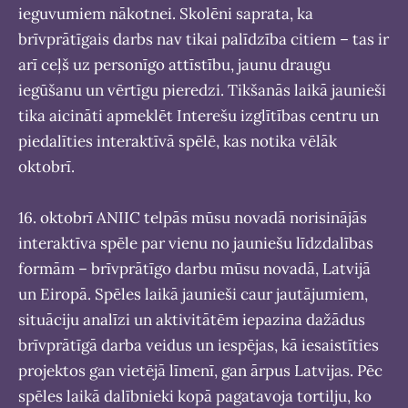
ieguvumiem nākotnei. Skolēni saprata, ka
brīvprātīgais darbs nav tikai palīdzība citiem – tas ir
arī ceļš uz personīgo attīstību, jaunu draugu
iegūšanu un vērtīgu pieredzi. Tikšanās laikā jaunieši
tika aicināti apmeklēt Interešu izglītības centru un
piedalīties interaktīvā spēlē, kas notika vēlāk
oktobrī.
16. oktobrī ANIIC telpās mūsu novadā norisinājās
interaktīva spēle par vienu no jauniešu līdzdalības
formām – brīvprātīgo darbu mūsu novadā, Latvijā
un Eiropā. Spēles laikā jaunieši caur jautājumiem,
situāciju analīzi un aktivitātēm iepazina dažādus
brīvprātīgā darba veidus un iespējas, kā iesaistīties
projektos gan vietējā līmenī, gan ārpus Latvijas. Pēc
spēles laikā dalībnieki kopā pagatavoja tortilju, ko