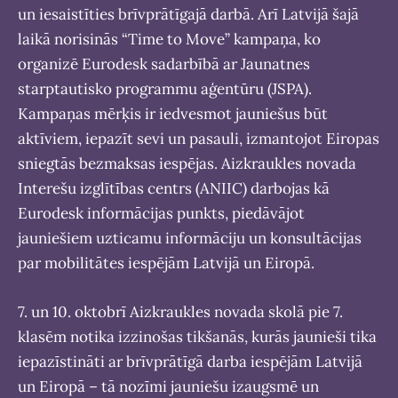
un iesaistīties brīvprātīgajā darbā. Arī Latvijā šajā
laikā norisinās “Time to Move” kampaņa, ko
organizē Eurodesk sadarbībā ar Jaunatnes
starptautisko programmu aģentūru (JSPA).
Kampaņas mērķis ir iedvesmot jauniešus būt
aktīviem, iepazīt sevi un pasauli, izmantojot Eiropas
sniegtās bezmaksas iespējas. Aizkraukles novada
Interešu izglītības centrs (ANIIC) darbojas kā
Eurodesk informācijas punkts, piedāvājot
jauniešiem uzticamu informāciju un konsultācijas
par mobilitātes iespējām Latvijā un Eiropā.
7. un 10. oktobrī Aizkraukles novada skolā pie 7.
klasēm notika izzinošas tikšanās, kurās jaunieši tika
iepazīstināti ar brīvprātīgā darba iespējām Latvijā
un Eiropā – tā nozīmi jauniešu izaugsmē un