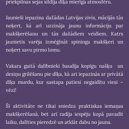
priekpilnās sejas sildīja dīķa mierīgā atmosfēru.
Jaunieši iepazina dažādas Latvijas zivis, mācījās tās
noķert, kā arī uzzināja jaunu informāciju par
makšķerēšanu un tās dažādiem veidiem. Katrs
jaunietis varēja izmēģināt spininga makšķeri un
noķert savu pirmo lomu.
Vakara gaitā dalībnieki baudīja kopīgu našķu un
desiņu grilēšanu pie dīķa, kā ari iepazinās ar privātā
dīķa murdu, kur sastapa patiesi negaidītu viesi –
vēzi!
Šī aktivitāte ne tikai sniedza praktiskas iemaņas
makšķerēšanā, bet arī radīja iespēju kopā pavadīt
laiku, dalīties pieredzē un atklāt dabu no jauna.