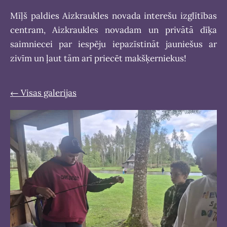
Mīļš paldies Aizkraukles novada interešu izglītības
centram, Aizkraukles novadam un privātā dīķa
saimniecei par iespēju iepazīstināt jauniešus ar
zivīm un ļaut tām arī priecēt makšķerniekus!
Visas galerijas