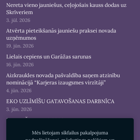
Nereta vieno jauniešus, ceļojošais kauss dodas uz
Skrīveriem
3. jūl. 2026
Atvērta pieteikšanās jauniešu praksei novada
uzņēmumos
19. jūn. 2026
Lielais cepiens un Garāžas sarunas
16. jūn. 2026
Aizkraukles novada pašvaldība saņem atzinību
nominācijā “Karjeras izaugsmes virzītāji”
4. jūn. 2026
EKO UZLĪMĪŠU GATAVOŠANAS DARBNĪCA
3. jūn. 2026
JAUNIEŠU DIENA 2026
25. maijs 2026
Mēs lietojam sīkfailus pakalpojuma