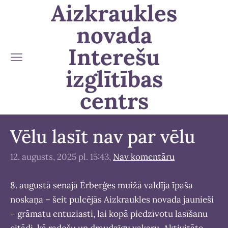
Aizkraukles
novada
Interešu
izglītības
centrs
Vēlu lasīt nav par vēlu
12. augusts, 2025 pl. 15:43,
Nav komentāru
8. augustā senajā Ērberģes muižā valdīja īpaša
noskaņa – šeit pulcējās Aizkraukles novada jaunieši
– grāmatu entuziasti, lai kopā piedzīvotu lasīšanu
citādi, kā radošu un draudzīgu vakaru. Aktivitāte