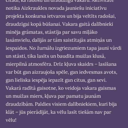
notika Aizkraukles novada jauniešu iniciatīvu
projekta konkursa ietvaros un bija veltīts radošai,
draudzīgai kopā būšanai. Vakara gaitā dalībnieki
minēja grāmatas, stāstīja par savu mīļāko
lasāmvielu, dalījās ar tām saistītajās atmiņās un
iespaidos. No žurnālu izgriezumiem tapa jauni vārdi
un stāsti, tika lasīts un baudīta muižas klusā,
mierpilnā atmosfēra. Drīz kļuva skaidrs – lasīšana
var būt gan aizraujoša spēle, gan iedvesmas avots,
gan lieliska iespēja iepazīt gan citus, gan sevi.
Vakarā radītā gaisotne, ko veidoja vakara gaismas
un muižas miers, kļuva par pamatu jaunām
draudzībām. Paldies visiem dalībniekiem, kuri bija
klāt – jūs pierādījāt, ka vēlu lasīt tiešām nav par
vēlu!