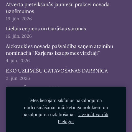
Atvērta pieteikšanās jauniešu praksei novada
uzņēmumos
19. jūn. 2026
Lielais cepiens un Garāžas sarunas
16. jūn. 2026
Aizkraukles novada pašvaldība saņem atzinību
nominācijā “Karjeras izaugsmes virzītāji”
4. jūn. 2026
EKO UZLĪMĪŠU GATAVOŠANAS DARBNĪCA
3. jūn. 2026
JAUNIEŠU DIENA 2026
25. maijs 2026
Mēs lietojam sīkfailus pakalpojuma
nodrošināšanai, mārketinga nolūkiem un
pakalpojuma uzlabošanai.
Uzzināt vairāk
Pielāgot
Sīkdatnes