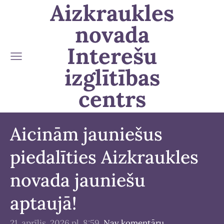
Aizkraukles
novada
Interešu
izglītības
centrs
Aicinām jauniešus
piedalīties Aizkraukles
novada jauniešu
aptaujā!
21. aprīlis, 2026 pl. 8:59,
Nav komentāru