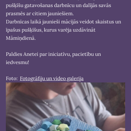
pušķīšu gatavošanas darbnīcu un dalījās savās
prasmēs ar citiem jauniešiem.
Darbnīcas laikā jaunieši mācījās veidot skaistus un
īpašus pušķīšus, kurus varēja uzdāvināt
Māmiņdienā.
Paldies Anetei par iniciatīvu, pacietību un
iedvesmu!
Foto:
Fotogrāfiju un video galerija