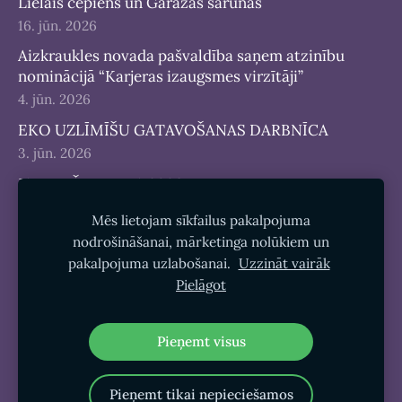
Lielais cepiens un Garāžas sarunas
16. jūn. 2026
Aizkraukles novada pašvaldība saņem atzinību
nominācijā “Karjeras izaugsmes virzītāji”
4. jūn. 2026
EKO UZLĪMĪŠU GATAVOŠANAS DARBNĪCA
3. jūn. 2026
JAUNIEŠU DIENA 2026
25. maijs 2026
Mēs lietojam sīkfailus pakalpojuma
nodrošināšanai, mārketinga nolūkiem un
pakalpojuma uzlabošanai.
Uzzināt vairāk
Pielāgot
Sīkdatnes
Pieņemt visus
Pieņemt tikai nepieciešamos