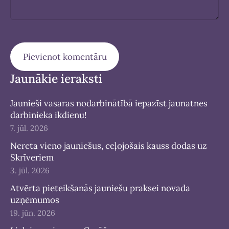
Jaunākie ieraksti
Jaunieši vasaras nodarbinātībā iepazīst jaunatnes
darbinieka ikdienu!
7. jūl. 2026
Nereta vieno jauniešus, ceļojošais kauss dodas uz
Skrīveriem
3. jūl. 2026
Atvērta pieteikšanās jauniešu praksei novada
uzņēmumos
19. jūn. 2026