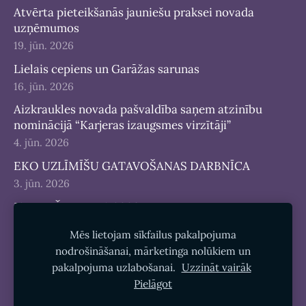
Atvērta pieteikšanās jauniešu praksei novada
uzņēmumos
19. jūn. 2026
Lielais cepiens un Garāžas sarunas
16. jūn. 2026
Aizkraukles novada pašvaldība saņem atzinību
nominācijā “Karjeras izaugsmes virzītāji”
4. jūn. 2026
EKO UZLĪMĪŠU GATAVOŠANAS DARBNĪCA
3. jūn. 2026
JAUNIEŠU DIENA 2026
25. maijs 2026
Mēs lietojam sīkfailus pakalpojuma
nodrošināšanai, mārketinga nolūkiem un
pakalpojuma uzlabošanai.
Uzzināt vairāk
Pielāgot
Sīkdatnes