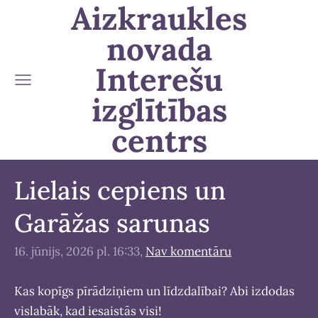
Aizkraukles
novada
Interešu
izglītības
centrs
Lielais cepiens un
Garāžas sarunas
16. jūnijs, 2026 pl. 16:33,
Nav komentāru
Kas kopīgs pīrādziņiem un līdzdalībai? Abi izdodas
vislabāk, kad iesaistās visi!