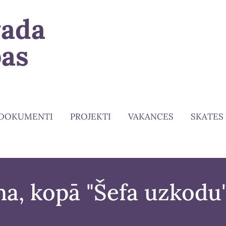
vada
bas
DOKUMENTI
PROJEKTI
VAKANCES
SKATES
na, kopā "Šefa uzkodu"