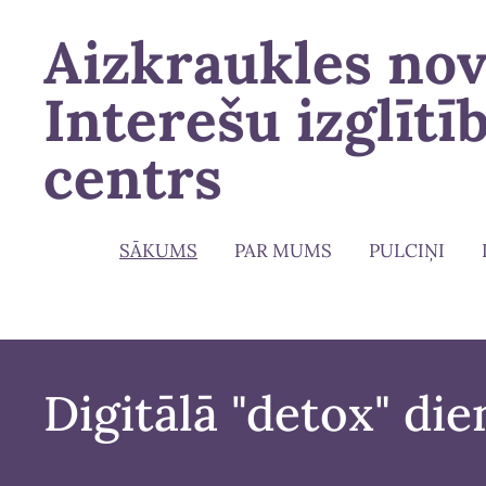
Aizkraukles no
Interešu izglītī
centrs
SĀKUMS
PAR MUMS
PULCIŅI
Digitālā "detox" die