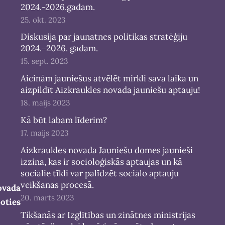
2024.-2026.gadam.
25. okt. 2023
Diskusija par jaunatnes politikas stratēģiju
2024.‒2026. gadam.
15. sept. 2023
Aicinām jauniešus atvēlēt mirkli sava laika un
aizpildīt Aizkraukles novada jauniešu aptauju!
18. maijs 2023
Kā būt labam līderim?
17. maijs 2023
Aizkraukles novada Jauniešu domes jaunieši
izzina, kas ir socioloģiskās aptaujas un kā
sociālie tīkli var palīdzēt sociālo aptauju
veikšanas procesā.
novada
20. marts 2023
boties
Tikšanās ar Izglītības un zinātnes ministrijas