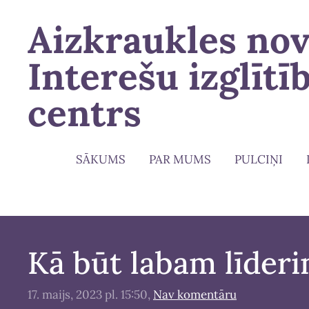
Aizkraukles no
Interešu izglītī
centrs
SĀKUMS
PAR MUMS
PULCIŅI
Kā būt labam līder
17. maijs, 2023 pl. 15:50,
Nav komentāru