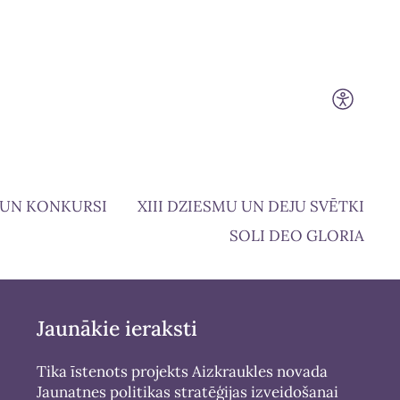
 UN KONKURSI
XIII DZIESMU UN DEJU SVĒTKI
SOLI DEO GLORIA
Jaunākie ieraksti
Tika īstenots projekts Aizkraukles novada
Jaunatnes politikas stratēģijas izveidošanai