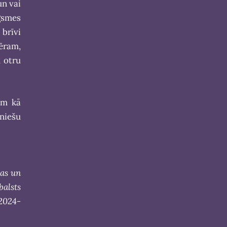
un vai
ugsmes
 brīvi
ēram,
m otru
kam kā
uniešu
bas un
balsts
 2024-