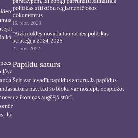
pārstāvjiem, lai kopīgi pārrunātu Jaunatnes
politikas attīstību reglamentējošos
ākiem
dokumentus
umus,
15. febr. 2023
utējot
“Aizkraukles novada Jaunatnes politikas
aikā,
stratēģija 2024-2026”
21. nov. 2022
nces,
Papildu saturs
m ļāva
andā.
Šeit var ievadīt papildus saturu. Ja papildus
andas
satura nav, tad šo bloku var noslēpt, nospiežot
anses
uz ikoniņas augšējā stūrī.
tomēr
s, lai