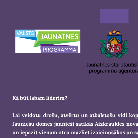
Kā būt labam līderim?
Lai veidotu drošu, atvērtu un atbalstošu vidi kop
Jauniešu domes jaunieši satikās Aizkraukles nova
un iepazīt vienam otru mazliet izaicinošākos un s