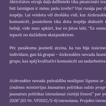
Aktivitātes otrajā daļā dalībnieki tika pieaicināti ies
būt laimīgam ir mūsu pašu izvēle? Viņi runāja par 
iespēju. Lai veidotu vēl drošāku vidi, kur Aizkrauk
komunicēt, jauniešiem tika dota iespēja diskutē
hobiji, vide man apkārt, kur es jūtos labi, “Es esmu 
iepazīt no dažādiem skatpunktiem.
Pēc pasākuma jaunieši atzina, ka tas bija izaicino
indivīdam, gan kā grupai – Aizkraukles novada Jaunie
grupu, kas spēj kvalitatīvi komunicēt un sadarbotie
Aizkraukles novada pašvaldība noslēgusi līgumu ar 
zinātnes ministrijas Jaunatnes politikas valsts pro
jaunatnes politikas īstenošanai vietējā līmenī” par p
2026” (ID Nr. VP2022/5-6) īstenošanu.
Projekts īsteno