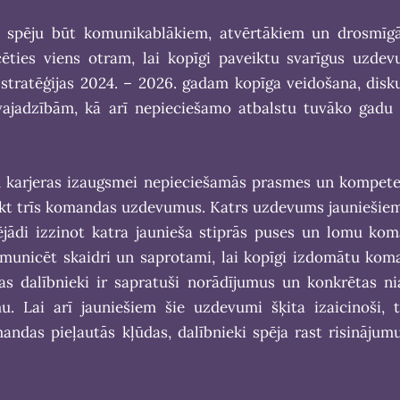
evī spēju būt komunikablākiem, atvērtākiem un drosmīg
ēties viens otram, lai kopīgi paveiktu svarīgus uzdev
stratēģijas 2024. – 2026. gadam kopīga veidošana, disk
ajadzībām, kā arī nepieciešamo atbalstu tuvāko gadu l
n karjeras izaugsmei nepieciešamās prasmes un kompete
eikt trīs komandas uzdevumus. Katrs uzdevums jauniešie
ējādi izzinot katra jaunieša stiprās puses un lomu kom
omunicēt skaidri un saprotami, lai kopīgi izdomātu kom
as dalībnieki ir sapratuši norādījumus un konkrētas ni
. Lai arī jauniešiem šie uzdevumi šķita izaicinoši, 
ndas pieļautās kļūdas, dalībnieki spēja rast risinājumu