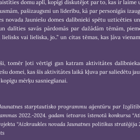
aistīties domu aplī, kopīgi diskutējot par to, kas ir laime 
dusmām, pašizaugsmi un līderību, kā par personīgās iza
les novada Jauniešu domes dalībnieki spētu uzticēties un
t un dalīties savās pārdomās par dažādām tēmām, piem
lielisks vai lieliska, jo..” un citas tēmas, kas ļāva viena
ši, tomēr ļoti vērtīgi gan katram aktivitātes dalībnie
šu domei, kas šīs aktivitātes laikā kļuva par saliedētu ja
s kopīgu mērķu sasniegšanai.
Jaunatnes starptautisko programmu aģentūru par Izglītī
grammas 2022.-2024. gadam ietvaros īstenotā konkursa “At
rojekta “Aizkraukles novada Jaunatnes politikas stratēģija
ts