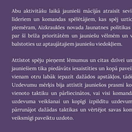
Abu aktivitāšu laikā jaunieši mācījās atraisīt s
līderiem un komandas spēlētājiem, kas spēj uztic
piemēram, Aizkraukles novada Jaunatnes politikas 
par šī brīža prioritātēm un jauniešu vēlmēm un v
balstoties uz aptaujātajiem jauniešu viedokļiem.
Attīstot spēju pieņemt lēmumus un citas dzīvei u
jauniešiem tika piedāvāts iesaistīties un kopā pav
vienam otru labāk iepazīt dažādos apstākļos, tād
Uzdevumu mērķis bija attīstīt jauniešos prasmi k
vienoto taktiku un pārliecinātos, vai visi komand
uzdevuma veikšanai un kopīgi izpildītu uzdevumu
pārrunājot dažādas taktikas un vērtējot savas koma
veiksmīgi paveiktu uzdoto.