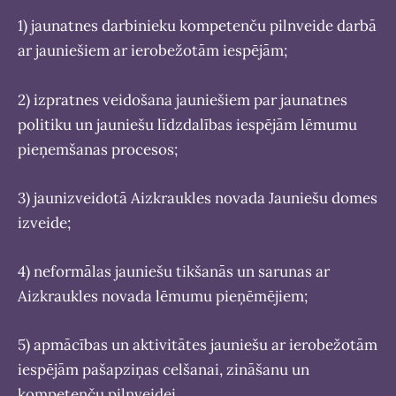
1) jaunatnes darbinieku kompetenču pilnveide darbā
ar jauniešiem ar ierobežotām iespējām;
2) izpratnes veidošana jauniešiem par jaunatnes
politiku un jauniešu līdzdalības iespējām lēmumu
pieņemšanas procesos;
3) jaunizveidotā Aizkraukles novada Jauniešu domes
izveide;
4) neformālas jauniešu tikšanās un sarunas ar
Aizkraukles novada lēmumu pieņēmējiem;
5) apmācības un aktivitātes jauniešu ar ierobežotām
iespējām pašapziņas celšanai, zināšanu un
kompetenču pilnveidei.