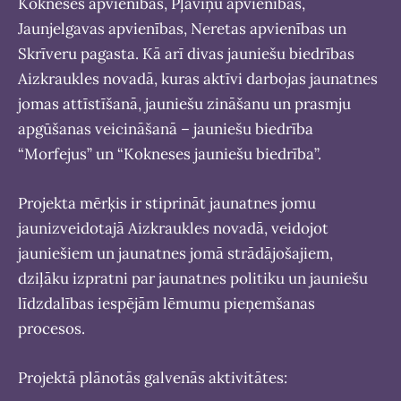
Kokneses apvienības, Pļaviņu apvienības,
Jaunjelgavas apvienības, Neretas apvienības un
Skrīveru pagasta. Kā arī divas jauniešu biedrības
Aizkraukles novadā, kuras aktīvi darbojas jaunatnes
jomas attīstīšanā, jauniešu zināšanu un prasmju
apgūšanas veicināšanā – jauniešu biedrība
“Morfejus” un “Kokneses jauniešu biedrība”.
Projekta mērķis ir stiprināt jaunatnes jomu
jaunizveidotajā Aizkraukles novadā, veidojot
jauniešiem un jaunatnes jomā strādājošajiem,
dziļāku izpratni par jaunatnes politiku un jauniešu
līdzdalības iespējām lēmumu pieņemšanas
procesos.
Projektā plānotās galvenās aktivitātes: