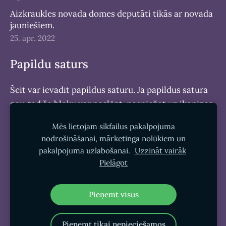
Aizkraukles novada domes deputāti tikās ar novada
jauniešiem.
25. apr. 2022
Papildu saturs
Šeit var ievadīt papildus saturu. Ja papildus satura
nav, tad šo bloku var noslēpt, nospiežot uz ikoniņas
augšējā stūrī.
Mēs lietojam sīkfailus pakalpojuma
nodrošināšanai, mārketinga nolūkiem un
pakalpojuma uzlabošanai.
Uzzināt vairāk
Sīkdatnes
Pielāgot
Pieņemt visus
Pieņemt tikai nepieciešamos