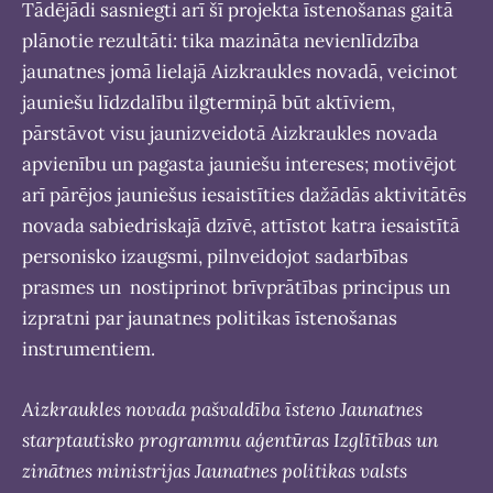
Tādējādi sasniegti arī šī projekta īstenošanas gaitā
plānotie rezultāti: tika mazināta nevienlīdzība
jaunatnes jomā lielajā Aizkraukles novadā, veicinot
jauniešu līdzdalību ilgtermiņā būt aktīviem,
pārstāvot visu jaunizveidotā Aizkraukles novada
apvienību un pagasta jauniešu intereses; motivējot
arī pārējos jauniešus iesaistīties dažādās aktivitātēs
novada sabiedriskajā dzīvē, attīstot katra iesaistītā
personisko izaugsmi, pilnveidojot sadarbības
prasmes un nostiprinot brīvprātības principus un
izpratni par jaunatnes politikas īstenošanas
instrumentiem.
Aizkraukles novada pašvaldība īsteno Jaunatnes
starptautisko programmu aģentūras Izglītības un
zinātnes ministrijas Jaunatnes politikas valsts