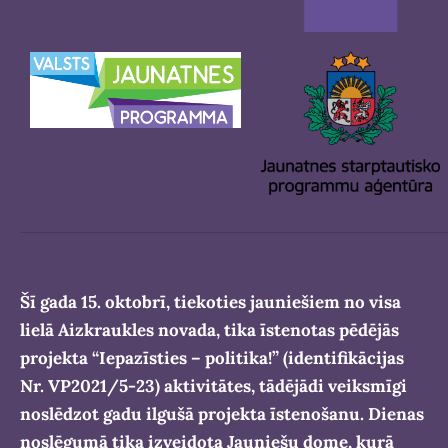
Šī gada 15. oktobrī, tiekoties jauniešiem no visa
lielā Aizkraukles novada, tika īstenotas pēdējās
projekta “Iepazīsties – politika!” (identifikācijas
Nr. VP2021/5-23) aktivitātes, tādējādi veiksmīgi
noslēdzot gadu ilgušā projekta īstenošanu. Dienas
noslēgumā tika izveidota Jauniešu dome, kurā