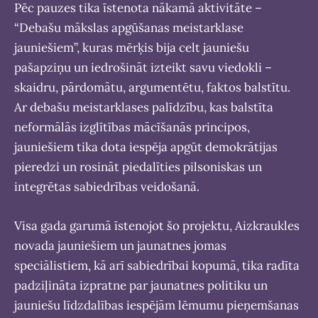
Pēc pauzes tika īstenota nākamā aktivitāte –
“Debašu mākslas apgūšanas meistarklase
jauniešiem”, kuras mērķis bija celt jauniešu
pašapziņu un iedrošināt izteikt savu viedokli –
skaidru, pārdomātu, argumentētu, faktos balstītu.
Ar debašu meistarklases palīdzību, kas balstīta
neformālās izglītības mācīšanās principos,
jauniešiem tika dota iespēja apgūt demokrātijas
pieredzi un rosināt piedalīties pilsoniskas un
integrētas sabiedrības veidošanā.
Visa gada garumā īstenojot šo projektu, Aizkraukles
novada jauniešiem un jaunatnes jomas
speciālistiem, kā arī sabiedrībai kopumā, tika radīta
padziļināta izpratne par jaunatnes politiku un
jauniešu līdzdalības iespējām lēmumu pieņemšanas