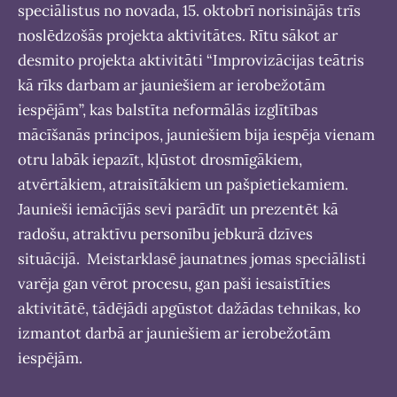
speciālistus no novada, 15. oktobrī norisinājās trīs
noslēdzošās projekta aktivitātes. Rītu sākot ar
desmito projekta aktivitāti “Improvizācijas teātris
kā rīks darbam ar jauniešiem ar ierobežotām
iespējām”, kas balstīta neformālās izglītības
mācīšanās principos, jauniešiem bija iespēja vienam
otru labāk iepazīt, kļūstot drosmīgākiem,
atvērtākiem, atraisītākiem un pašpietiekamiem.
Jaunieši iemācījās sevi parādīt un prezentēt kā
radošu, atraktīvu personību jebkurā dzīves
situācijā. Meistarklasē jaunatnes jomas speciālisti
varēja gan vērot procesu, gan paši iesaistīties
aktivitātē, tādējādi apgūstot dažādas tehnikas, ko
izmantot darbā ar jauniešiem ar ierobežotām
iespējām.