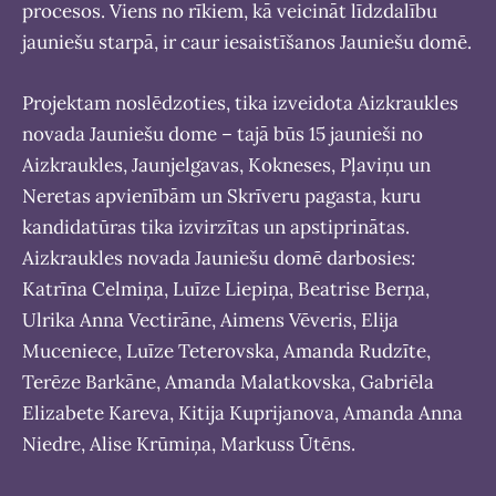
procesos. Viens no rīkiem, kā veicināt līdzdalību
jauniešu starpā, ir caur iesaistīšanos Jauniešu domē.
Projektam noslēdzoties, tika izveidota Aizkraukles
novada Jauniešu dome – tajā būs 15 jaunieši no
Aizkraukles, Jaunjelgavas, Kokneses, Pļaviņu un
Neretas apvienībām un Skrīveru pagasta, kuru
kandidatūras tika izvirzītas un apstiprinātas.
Aizkraukles novada Jauniešu domē darbosies:
Katrīna Celmiņa, Luīze Liepiņa, Beatrise Berņa,
Ulrika Anna Vectirāne, Aimens Vēveris, Elija
Muceniece, Luīze Teterovska, Amanda Rudzīte,
Terēze Barkāne, Amanda Malatkovska, Gabriēla
Elizabete Kareva, Kitija Kuprijanova, Amanda Anna
Niedre, Alise Krūmiņa, Markuss Ūtēns.