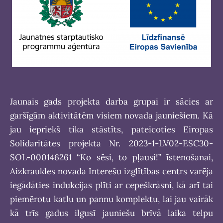
Jaunais gads projekta darba grupai ir sācies ar
garšīgām aktivitātēm visiem novada jauniešiem. Kā
jau iepriekš tika stāstīts, pateicoties Eiropas
Solidaritātes projekta Nr. 2023-1-LV02-ESC30-
SOL-000146261 “Ko sēsi, to pļausi!” īstenošanai,
Aizkraukles novada Interešu izglītības centrs varēja
iegādāties indukcijas plīti ar cepeškrāsni, kā arī tai
piemērotu katlu un pannu komplektu, lai jau vairāk
kā trīs gadus ilgusī jauniešu brīvā laika telpu