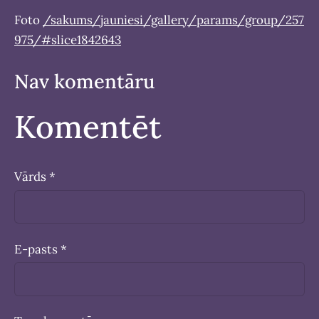
Foto
/sakums/jauniesi/gallery/params/group/257
975/#slice1842643
Nav komentāru
Komentēt
Vārds *
E-pasts *