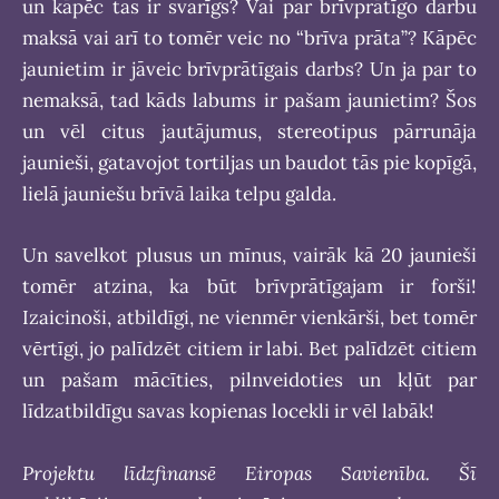
un kāpēc tas ir svarīgs? Vai par brīvprātīgo darbu
maksā vai arī to tomēr veic no “brīva prāta”? Kāpēc
jaunietim ir jāveic brīvprātīgais darbs? Un ja par to
nemaksā, tad kāds labums ir pašam jaunietim? Šos
un vēl citus jautājumus, stereotipus pārrunāja
jaunieši, gatavojot tortiljas un baudot tās pie kopīgā,
lielā jauniešu brīvā laika telpu galda.
Un savelkot plusus un mīnus, vairāk kā 20 jaunieši
tomēr atzina, ka būt brīvprātīgajam ir forši!
Izaicinoši, atbildīgi, ne vienmēr vienkārši, bet tomēr
vērtīgi, jo palīdzēt citiem ir labi. Bet palīdzēt citiem
un pašam mācīties, pilnveidoties un kļūt par
līdzatbildīgu savas kopienas locekli ir vēl labāk!
Projektu līdzfinansē Eiropas Savienība. Šī