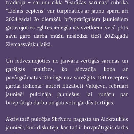
tradīcija – sarunu cikla “Garāžas sarunas” rubrika
“Lielais cepiens” var turpināties ar jaunu sparu arī
2024.gadā! Jo diemžēl, brīvprātīgajiem jauniešiem
gatavojoties eglītes iedegšanas svētkiem, vecā plīts
savu garo darba mūžu noslēdza tieši 2023.gada
Ziemassvētku laikā.
Un iedvesmojoties no janvāra vērtīgās sarunas un
garšīgās maltītes, ko aizvadīja kopā ar
pavārgrāmatas “Garšīgs nav sarežģīts. 100 receptes
gardai ikdienai” autori Elizabeti Valujevu, februāri
jaunieši pulcināja jauniešus, lai runātu par
brīvprātīgo darbu un gatavotu gardās tortiljas.
Aktivitātē pulcējās Skrīveru pagasta un Aizkraukles
jaunieši, kuri diskutēja, kas tad ir brīvprātīgais darbs