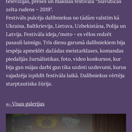
televīzijas, preses un mākslas festivālā “Slavutičas
zelta rudens – 2019".
Festivāls pulcēja dalībniekus no tādām valstīm kā
Ukraina, Baltkrievija, Lietuva, Uzbekistāna, Polija un
Latvija. Festivāla ideja/moto - es vēlos redzēt
pasauli laimīgu. Trīs dienu garumā dalībniekiem bija
iespēja apmeklēt dažādas meistarklases, komandas
piedalījās žurnālistikas, foto, video konkursos, kur
bija gan mājas darbi gan tika uzdoti uzdevumi, kurus
vajadzēja izpildīt festivāla laikā. Dalībniekus vērtēja
starptautiska žūrija.
Visas galerijas