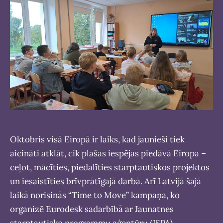
Oktobris visā Eiropā ir laiks, kad jaunieši tiek
aicināti atklāt, cik plašas iespējas piedāvā Eiropa –
ceļot, mācīties, piedalīties starptautiskos projektos
un iesaistīties brīvprātīgajā darbā. Arī Latvijā šajā
laikā norisinās “Time to Move” kampaņa, ko
organizē Eurodesk sadarbībā ar Jaunatnes
starptautisko programmu aģentūru (JSPA).