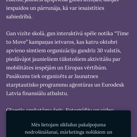
iespaidos un pārrunāja, kā var iesaistīties
sabiedrībā.
Gan vizīte skolā, gan interaktīvā spēle notika “Time
to Move” kampaņas ietvaros, kas katru oktobri
apvieno simtiem organizāciju gandrīz 30 valstīs,
piedāvājot jauniešiem tūkstošiem aktivitāšu par
mobilitātes iespējām un Eiropas vērtībām.
Pasākums tiek organizēts ar Jaunatnes
starptautisko programmu aģentūras un Eurodesk
Latvia finansiālu atbalstu.
Glaerija apskatāma šeit:
Fotogrāfiju un video
galerija
Mēs lietojam sīkfailus pakalpojuma
nodrošināšanai, mārketinga nolūkiem un