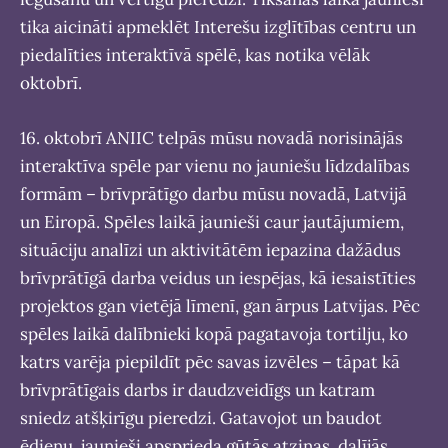
tika aicināti apmeklēt Interešu izglītības centru un
piedalīties interaktīvā spēlē, kas notika vēlāk
oktobrī.
16. oktobrī ANIIC telpās mūsu novadā norisinājās
interaktīva spēle par vienu no jauniešu līdzdalības
formām – brīvprātīgo darbu mūsu novadā, Latvijā
un Eiropā. Spēles laikā jaunieši caur jautājumiem,
situāciju analīzi un aktivitātēm iepazina dažādus
brīvprātīgā darba veidus un iespējas, kā iesaistīties
projektos gan vietējā līmenī, gan ārpus Latvijas. Pēc
spēles laikā dalībnieki kopā pagatavoja tortilju, ko
katrs varēja piepildīt pēc savas izvēles – tāpat kā
brīvprātīgais darbs ir daudzveidīgs un katram
sniedz atšķirīgu pieredzi. Gatavojot un baudot
ēdienu, jaunieši apsprieda gūtās atziņas, dalījās