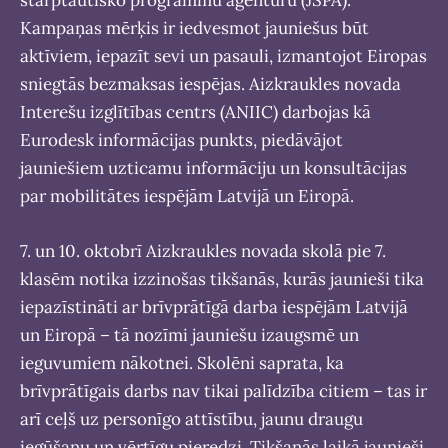
Kampaņas mērķis ir iedvesmot jauniešus būt
aktīviem, iepazīt sevi un pasauli, izmantojot Eiropas
sniegtās bezmaksas iespējas. Aizkraukles novada
Interešu izglītības centrs (ANIIC) darbojas kā
Eurodesk informācijas punkts, piedāvājot
jauniešiem uzticamu informāciju un konsultācijas
par mobilitātes iespējām Latvijā un Eiropā.
7. un 10. oktobrī Aizkraukles novada skolā pie 7.
klasēm notika izzinošas tikšanās, kurās jaunieši tika
iepazīstināti ar brīvprātīgā darba iespējām Latvijā
un Eiropā – tā nozīmi jauniešu izaugsmē un
ieguvumiem nākotnei. Skolēni saprata, ka
brīvprātīgais darbs nav tikai palīdzība citiem – tas ir
arī ceļš uz personīgo attīstību, jaunu draugu
iegūšanu un vērtīgu pieredzi. Tikšanās laikā jaunieši