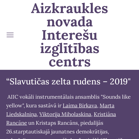
Aizkraukles
novada
Interešu
izglītības
centrs
“Slavutičas zelta rudens – 2019"
AIIC vokāli instrumentālais ansamblis "Sounds like
yellow", kura sastāvā ir
Laima Birkava
,
Marta
Liedskalniņa
,
Viktorija Miholaskina
,
Kristiāna
Rancāne
un Kristaps Rancāns, piedalījās
26.starptautiskajā jaunatnes demokrātijas,