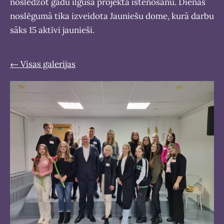
noslēdzot gadu ilgušā projekta īstenošanu. Dienas
noslēgumā tika izveidota Jauniešu dome, kurā darbu
sāks 15 aktīvi jaunieši.
Visas galerijas