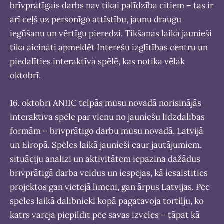
brīvprātīgais darbs nav tikai palīdzība citiem – tas ir
arī ceļš uz personīgo attīstību, jaunu draugu
iegūšanu un vērtīgu pieredzi. Tikšanās laikā jaunieši
tika aicināti apmeklēt Interešu izglītības centru un
piedalīties interaktīvā spēlē, kas notika vēlāk
oktobrī.
16. oktobrī ANIIC telpās mūsu novadā norisinājās
interaktīva spēle par vienu no jauniešu līdzdalības
formām – brīvprātīgo darbu mūsu novadā, Latvijā
un Eiropā. Spēles laikā jaunieši caur jautājumiem,
situāciju analīzi un aktivitātēm iepazina dažādus
brīvprātīgā darba veidus un iespējas, kā iesaistīties
projektos gan vietējā līmenī, gan ārpus Latvijas. Pēc
spēles laikā dalībnieki kopā pagatavoja tortilju, ko
katrs varēja piepildīt pēc savas izvēles – tāpat kā