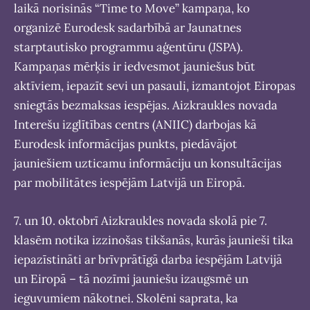
laikā norisinās “Time to Move” kampaņa, ko
organizē Eurodesk sadarbībā ar Jaunatnes
starptautisko programmu aģentūru (JSPA).
Kampaņas mērķis ir iedvesmot jauniešus būt
aktīviem, iepazīt sevi un pasauli, izmantojot Eiropas
sniegtās bezmaksas iespējas. Aizkraukles novada
Interešu izglītības centrs (ANIIC) darbojas kā
Eurodesk informācijas punkts, piedāvājot
jauniešiem uzticamu informāciju un konsultācijas
par mobilitātes iespējām Latvijā un Eiropā.
7. un 10. oktobrī Aizkraukles novada skolā pie 7.
klasēm notika izzinošas tikšanās, kurās jaunieši tika
iepazīstināti ar brīvprātīgā darba iespējām Latvijā
un Eiropā – tā nozīmi jauniešu izaugsmē un
ieguvumiem nākotnei. Skolēni saprata, ka