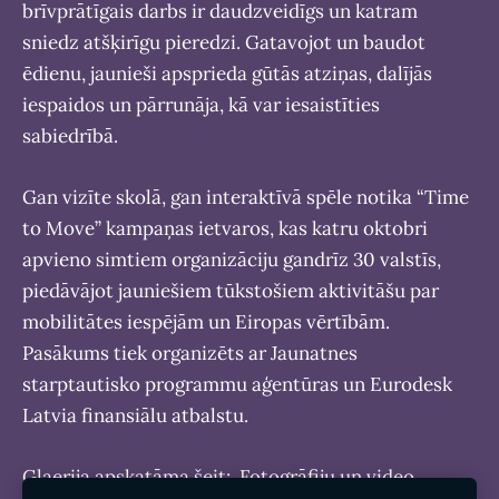
brīvprātīgais darbs ir daudzveidīgs un katram
sniedz atšķirīgu pieredzi. Gatavojot un baudot
ēdienu, jaunieši apsprieda gūtās atziņas, dalījās
iespaidos un pārrunāja, kā var iesaistīties
sabiedrībā.
Gan vizīte skolā, gan interaktīvā spēle notika “Time
to Move” kampaņas ietvaros, kas katru oktobri
apvieno simtiem organizāciju gandrīz 30 valstīs,
piedāvājot jauniešiem tūkstošiem aktivitāšu par
mobilitātes iespējām un Eiropas vērtībām.
Pasākums tiek organizēts ar Jaunatnes
starptautisko programmu aģentūras un Eurodesk
Latvia finansiālu atbalstu.
Glaerija apskatāma šeit:
Fotogrāfiju un video