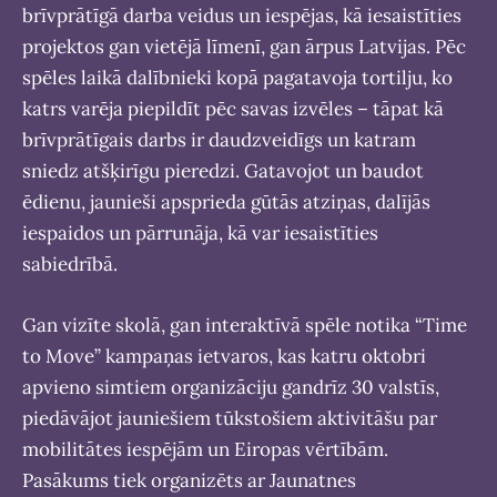
brīvprātīgā darba veidus un iespējas, kā iesaistīties
projektos gan vietējā līmenī, gan ārpus Latvijas. Pēc
spēles laikā dalībnieki kopā pagatavoja tortilju, ko
katrs varēja piepildīt pēc savas izvēles – tāpat kā
brīvprātīgais darbs ir daudzveidīgs un katram
sniedz atšķirīgu pieredzi. Gatavojot un baudot
ēdienu, jaunieši apsprieda gūtās atziņas, dalījās
iespaidos un pārrunāja, kā var iesaistīties
sabiedrībā.
Gan vizīte skolā, gan interaktīvā spēle notika “Time
to Move” kampaņas ietvaros, kas katru oktobri
apvieno simtiem organizāciju gandrīz 30 valstīs,
piedāvājot jauniešiem tūkstošiem aktivitāšu par
mobilitātes iespējām un Eiropas vērtībām.
Pasākums tiek organizēts ar Jaunatnes