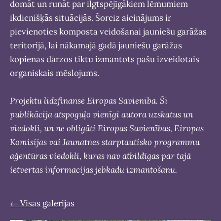
domāt un runāt par ilgtspējīgākiem lēmumiem
ikdienišķās situācijās. Šoreiz aicinājums ir
pievienoties komposta veidošanai jauniešu garāžas
teritorijā, lai nākamajā gadā jauniešu garāžas
kopienas dārzos tiktu izmantots pašu izveidotais
organiskais mēslojums.
Projektu līdzfinansē Eiropas Savienība. Šī
publikācija atspoguļo vienīgi autora uzskatus un
viedokli, un ne obligāti Eiropas Savienības, Eiropas
Komisijas vai Jaunatnes starptautisko programmu
aģentūras viedokli, kuras nav atbildīgas par tajā
ietvertās informācijas jebkādu izmantošanu.
Visas galerijas