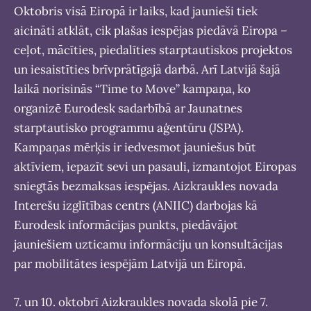
Oktobris visā Eiropā ir laiks, kad jaunieši tiek
aicināti atklāt, cik plašas iespējas piedāvā Eiropa –
ceļot, mācīties, piedalīties starptautiskos projektos
un iesaistīties brīvprātīgajā darbā. Arī Latvijā šajā
laikā norisinās “Time to Move” kampaņa, ko
organizē Eurodesk sadarbībā ar Jaunatnes
starptautisko programmu aģentūru (JSPA).
Kampaņas mērķis ir iedvesmot jauniešus būt
aktīviem, iepazīt sevi un pasauli, izmantojot Eiropas
sniegtās bezmaksas iespējas. Aizkraukles novada
Interešu izglītības centrs (ANIIC) darbojas kā
Eurodesk informācijas punkts, piedāvājot
jauniešiem uzticamu informāciju un konsultācijas
par mobilitātes iespējām Latvijā un Eiropā.
7. un 10. oktobrī Aizkraukles novada skolā pie 7.