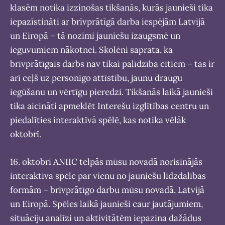
klasēm notika izzinošas tikšanās, kurās jaunieši tika
iepazīstināti ar brīvprātīgā darba iespējām Latvijā
un Eiropā – tā nozīmi jauniešu izaugsmē un
ieguvumiem nākotnei. Skolēni saprata, ka
brīvprātīgais darbs nav tikai palīdzība citiem – tas ir
arī ceļš uz personīgo attīstību, jaunu draugu
iegūšanu un vērtīgu pieredzi. Tikšanās laikā jaunieši
tika aicināti apmeklēt Interešu izglītības centru un
piedalīties interaktīvā spēlē, kas notika vēlāk
oktobrī.
16. oktobrī ANIIC telpās mūsu novadā norisinājās
interaktīva spēle par vienu no jauniešu līdzdalības
formām – brīvprātīgo darbu mūsu novadā, Latvijā
un Eiropā. Spēles laikā jaunieši caur jautājumiem,
situāciju analīzi un aktivitātēm iepazina dažādus