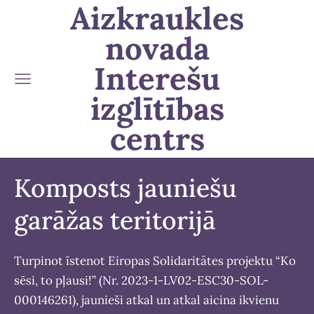
Aizkraukles
novada
Interešu
izglītības
centrs
Komposts jauniešu
garāžas teritorijā
Turpinot īstenot Eiropas Solidaritātes projektu “Ko
sēsi, to pļausi!” (Nr. 2023-1-LV02-ESC30-SOL-
000146261), jaunieši atkal un atkal aicina ikvienu