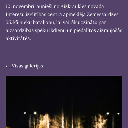
10. novembrī jaunieši no Aizkraukles novada
Interešu izglītības centra apmeklēja Zemessardzes
55. kājnieku bataljonu, lai vairāk uzzinātu par
aizsardzības spēku ikdienu un piedalītos aizraujošās
aktivitātēs.
Visas galerijas