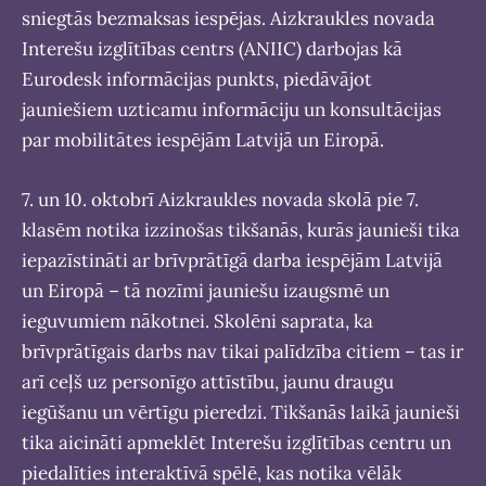
sniegtās bezmaksas iespējas. Aizkraukles novada
Interešu izglītības centrs (ANIIC) darbojas kā
Eurodesk informācijas punkts, piedāvājot
jauniešiem uzticamu informāciju un konsultācijas
par mobilitātes iespējām Latvijā un Eiropā.
7. un 10. oktobrī Aizkraukles novada skolā pie 7.
klasēm notika izzinošas tikšanās, kurās jaunieši tika
iepazīstināti ar brīvprātīgā darba iespējām Latvijā
un Eiropā – tā nozīmi jauniešu izaugsmē un
ieguvumiem nākotnei. Skolēni saprata, ka
brīvprātīgais darbs nav tikai palīdzība citiem – tas ir
arī ceļš uz personīgo attīstību, jaunu draugu
iegūšanu un vērtīgu pieredzi. Tikšanās laikā jaunieši
tika aicināti apmeklēt Interešu izglītības centru un
piedalīties interaktīvā spēlē, kas notika vēlāk