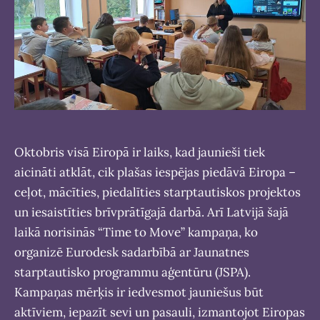
Oktobris visā Eiropā ir laiks, kad jaunieši tiek
aicināti atklāt, cik plašas iespējas piedāvā Eiropa –
ceļot, mācīties, piedalīties starptautiskos projektos
un iesaistīties brīvprātīgajā darbā. Arī Latvijā šajā
laikā norisinās “Time to Move” kampaņa, ko
organizē Eurodesk sadarbībā ar Jaunatnes
starptautisko programmu aģentūru (JSPA).
Kampaņas mērķis ir iedvesmot jauniešus būt
aktīviem, iepazīt sevi un pasauli, izmantojot Eiropas