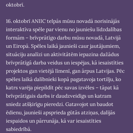
oktobrī.
16. oktobrī ANIIC telpās mūsu novadā norisinājās
interaktīva spēle par vienu no jauniešu līdzdalības
formām – brīvprātīgo darbu mūsu novadā, Latvijā
un Eiropā. Spēles laikā jaunieši caur jautājumiem,
situāciju analīzi un aktivitātēm iepazina dažādus
brīvprātīgā darba veidus un iespējas, kā iesaistīties
projektos gan vietējā līmenī, gan ārpus Latvijas. Pēc
spēles laikā dalībnieki kopā pagatavoja tortilju, ko
katrs varēja piepildīt pēc savas izvēles – tāpat kā
brīvprātīgais darbs ir daudzveidīgs un katram
sniedz atšķirīgu pieredzi. Gatavojot un baudot
ēdienu, jaunieši apsprieda gūtās atziņas, dalījās
iespaidos un pārrunāja, kā var iesaistīties
sabiedrībā.