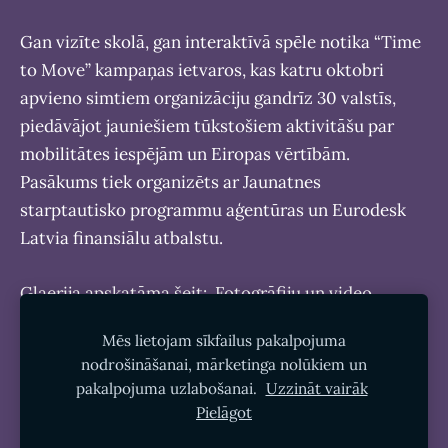
Gan vizīte skolā, gan interaktīvā spēle notika “Time
to Move” kampaņas ietvaros, kas katru oktobri
apvieno simtiem organizāciju gandrīz 30 valstīs,
piedāvājot jauniešiem tūkstošiem aktivitāšu par
mobilitātes iespējām un Eiropas vērtībām.
Pasākums tiek organizēts ar Jaunatnes
starptautisko programmu aģentūras un Eurodesk
Latvia finansiālu atbalstu.
Glaerija apskatāma šeit:
Fotogrāfiju un video
galerija
Mēs lietojam sīkfailus pakalpojuma
nodrošināšanai, mārketinga nolūkiem un
pakalpojuma uzlabošanai.
Uzzināt vairāk
Pielāgot
Sīkdatnes