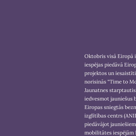
Oktobris visā Eiropā ir
iespējas piedāvā Eirop
projektos un iesaistīti
norisinās “Time to M
Jaunatnes starptauti
iedvesmot jauniešus b
Eiropas sniegtās bezm
izglītības centrs (AN
piedāvājot jauniešiem
mobilitātes iespējām 