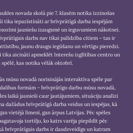
raukles novada skolā pie 7. klasēm notika izzinošas
ši tika iepazīstināti ar brīvprātīgā darba iespējām
ā nozīmi jauniešu izaugsmē un ieguvumiem nākotnei.
īvprātīgais darbs nav tikai palīdzība citiem – tas ir
attīstību, jaunu draugu iegūšanu un vērtīgu pieredzi.
i tika aicināti apmeklēt Interešu izglītības centru un
ā spēlē, kas notika vēlāk oktobrī.
pās mūsu novadā norisinājās interaktīva spēle par
dzdalības formām – brīvprātīgo darbu mūsu novadā,
les laikā jaunieši caur jautājumiem, situāciju analīzi
na dažādus brīvprātīgā darba veidus un iespējas, kā
 gan vietējā līmenī, gan ārpus Latvijas. Pēc spēles
agatavoja tortilju, ko katrs varēja piepildīt pēc
 kā brīvprātīgais darbs ir daudzveidīgs un katram