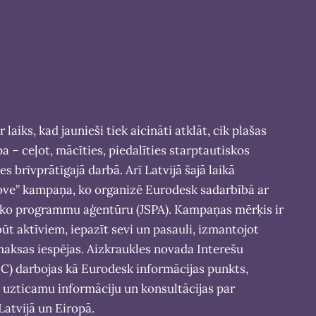
 laiks, kad jaunieši tiek aicināti atklāt, cik plašas
a – ceļot, mācīties, piedalīties starptautiskos
es brīvprātīgajā darbā. Arī Latvijā šajā laikā
ove” kampaņa, ko organizē Eurodesk sadarbībā ar
sko programmu aģentūru (JSPA). Kampaņas mērķis ir
ūt aktīviem, iepazīt sevi un pasauli, izmantojot
aksas iespējas. Aizkraukles novada Interešu
IIC) darbojas kā Eurodesk informācijas punkts,
 uzticamu informāciju un konsultācijas par
Latvijā un Eiropā.