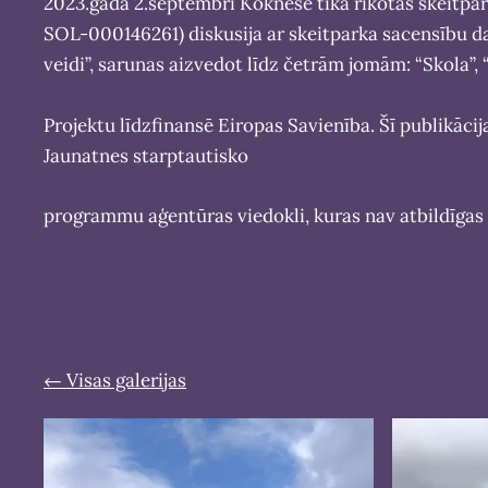
2023.gada 2.septembrī Koknesē tika rīkotas skeitpark
SOL-000146261) diskusija ar skeitparka sacensību d
veidi”, sarunas aizvedot līdz četrām jomām: “Skola”,
Projektu līdzfinansē Eiropas Savienība. Šī publikācij
Jaunatnes starptautisko
programmu aģentūras viedokli, kuras nav atbildīgas 
Visas galerijas