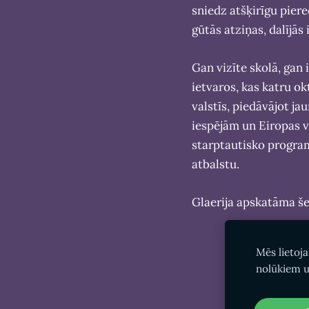
sniedz atšķirīgu pier
gūtās atziņas, dalījās
Gan vizīte skolā, gan
ietvaros, kas katru o
valstīs, piedāvājot j
iespējām un Eiropas v
starptautisko progra
atbalstu.
Glaerija apskatāma š
Mēs lietoj
nolūkiem u