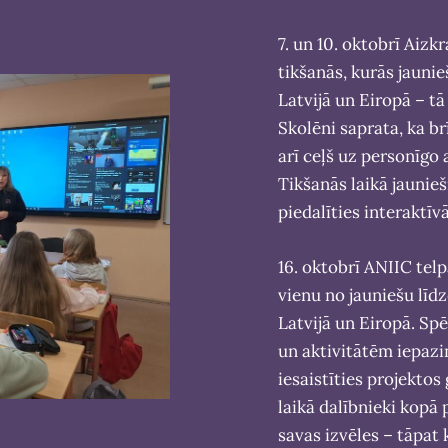
7. un 10. oktobrī Aizk
tikšanās, kurās jaunie
Latvijā un Eiropā – t
Skolēni saprata, ka br
arī ceļš uz personīgo 
Tikšanās laikā jaunieš
piedalīties interaktīv
16. oktobrī ANIIC tel
vienu no jauniešu lī
Latvijā un Eiropā. Spē
un aktivitātēm iepazi
iesaistīties projektos
laikā dalībnieki kopā p
savas izvēles – tāpat