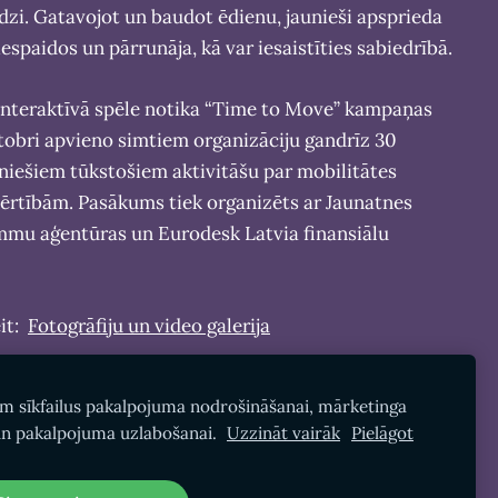
edzi. Gatavojot un baudot ēdienu, jaunieši apsprieda
 iespaidos un pārrunāja, kā var iesaistīties sabiedrībā.
 interaktīvā spēle notika “Time to Move” kampaņas
ktobri apvieno simtiem organizāciju gandrīz 30
auniešiem tūkstošiem aktivitāšu par mobilitātes
ērtībām. Pasākums tiek organizēts ar Jaunatnes
mmu aģentūras un Eurodesk Latvia finansiālu
eit:
Fotogrāfiju un video galerija
am sīkfailus pakalpojuma nodrošināšanai, mārketinga
n pakalpojuma uzlabošanai.
Uzzināt vairāk
Pielāgot