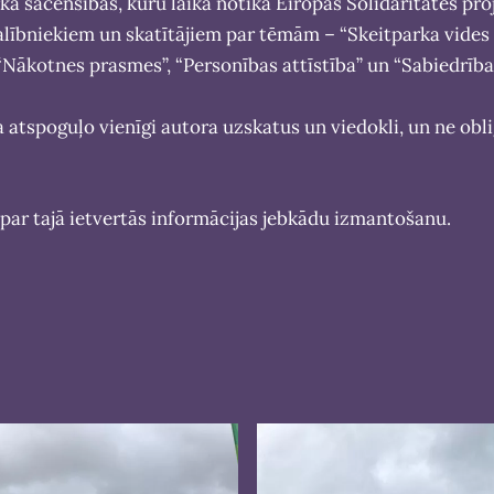
a sacensības, kuru laikā notika Eiropas Solidaritātes pro
alībniekiem un skatītājiem par tēmām – “Skeitparka vide
 “Nākotnes prasmes”, “Personības attīstība” un “Sabiedrība
a atspoguļo vienīgi autora uzskatus un viedokli, un ne obl
par tajā ietvertās informācijas jebkādu izmantošanu.