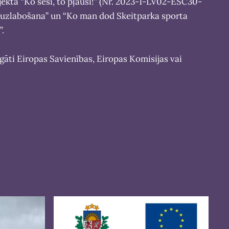
jekta “Ko sēsi, to pļausi!” (Nr. 2023-1-LV02-ESC30-
s uzlabošana” un “Ko man dod Skeitparka sporta
”.
igāti Eiropas Savienības, Eiropas Komisijas vai