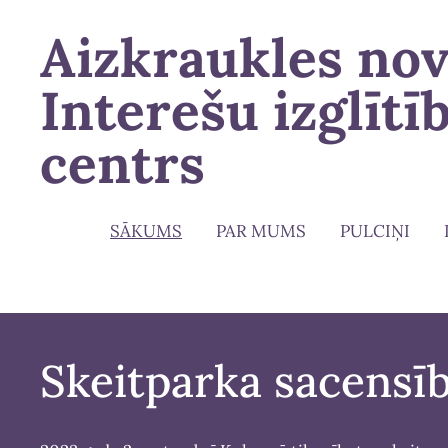
Aizkraukles no
Interešu izglītī
centrs
SĀKUMS
PAR MUMS
PULCIŅI
Skeitparka sacensī