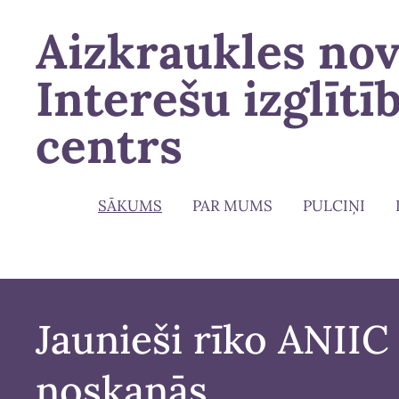
Aizkraukles no
Interešu izglītī
centrs
SĀKUMS
PAR MUMS
PULCIŅI
Jaunieši rīko ANII
noskaņās