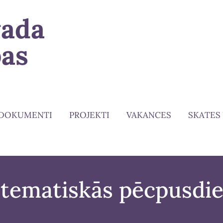
vada
bas
DOKUMENTI
PROJEKTI
VAKANCES
SKATES
C tematiskās pēcpusdi