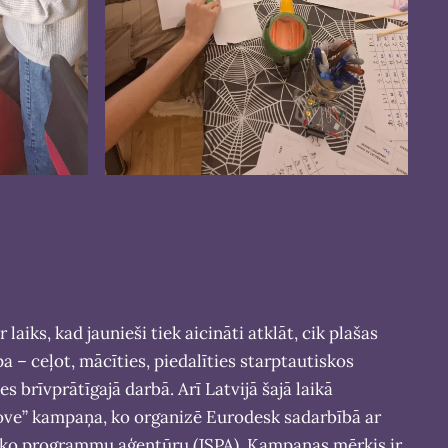
 laiks, kad jaunieši tiek aicināti atklāt, cik plašas
a – ceļot, mācīties, piedalīties starptautiskos
es brīvprātīgajā darbā. Arī Latvijā šajā laikā
ove” kampaņa, ko organizē Eurodesk sadarbībā ar
sko programmu aģentūru (JSPA). Kampaņas mērķis ir