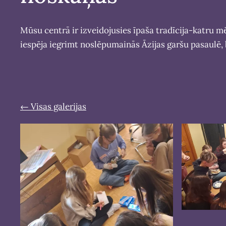
Mūsu centrā ir izveidojusies īpaša tradīcija-katru m
iespēja iegrimt noslēpumainās Āzijas garšu pasaul
Visas galerijas