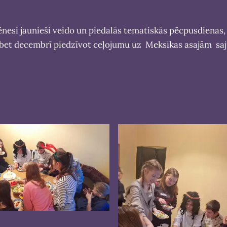
ēnesi jaunieši veido un piedalās tematiskās pēcpusdienas, 
ē, bet decembrī piedzīvot ceļojumu uz Meksikas asajām s