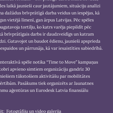
les laikā jaunieši caur jautājumiem, situāciju analīzi
na dažādus brīvprātīgā darba veidus un iespējas, kā
 gan vietējā līmenī, gan ārpus Latvijas. Pēc spēles
agatavoja tortilju, ko katrs varēja piepildīt pēc
 kā brīvprātīgais darbs ir daudzveidīgs un katram
edzi. Gatavojot un baudot ēdienu, jaunieši apsprieda
 iespaidos un pārrunāja, kā var iesaistīties sabiedrībā.
 interaktīvā spēle notika “Time to Move” kampaņas
ktobri apvieno simtiem organizāciju gandrīz 30
auniešiem tūkstošiem aktivitāšu par mobilitātes
ērtībām. Pasākums tiek organizēts ar Jaunatnes
mmu aģentūras un Eurodesk Latvia finansiālu
eit:
Fotogrāfiju un video galerija