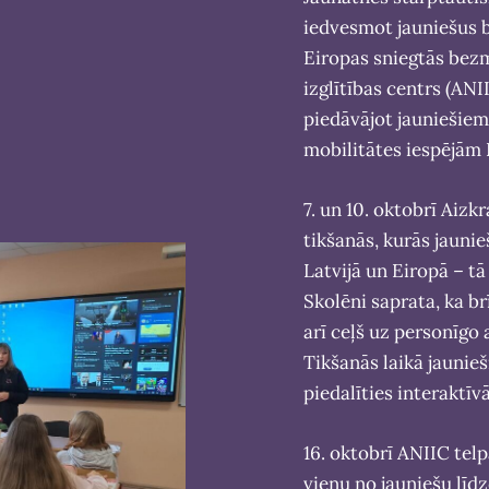
iedvesmot jauniešus b
Eiropas sniegtās bezm
izglītības centrs (AN
piedāvājot jauniešiem
mobilitātes iespējām 
7. un 10. oktobrī Aizk
tikšanās, kurās jaunie
Latvijā un Eiropā – t
Skolēni saprata, ka br
arī ceļš uz personīgo 
Tikšanās laikā jaunieš
piedalīties interaktīv
16. oktobrī ANIIC tel
vienu no jauniešu lī