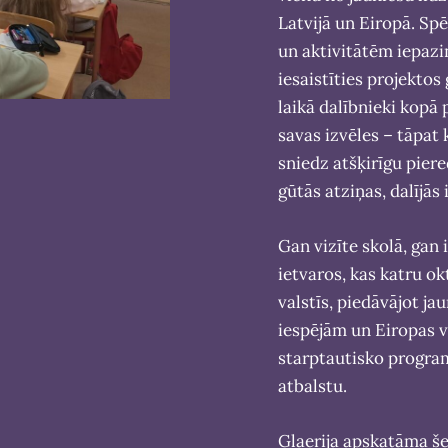
Latvijā un Eiropā. Spē
un aktivitātēm iepazi
iesaistīties projektos
laikā dalībnieki kopā p
savas izvēles – tāpat
sniedz atšķirīgu pier
gūtās atziņas, dalījās
Gan vizīte skolā, gan
ietvaros, kas katru o
valstīs, piedāvājot j
iespējām un Eiropas v
starptautisko progra
atbalstu.
Glaerija apskatāma š