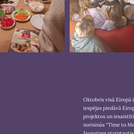
Oktobris visā Eiropā ir
iespējas piedāvā Eirop
projektos un iesaistīti
norisinās “Time to M
Jaunatnes starptauti