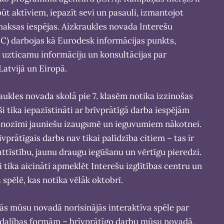
ūt aktīviem, iepazīt sevi un pasauli, izmantojot
aksas iespējas. Aizkraukles novada Interešu
IIC) darbojas kā Eurodesk informācijas punkts,
 uzticamu informāciju un konsultācijas par
Latvijā un Eiropā.
raukles novada skolā pie 7. klasēm notika izzinošas
ši tika iepazīstināti ar brīvprātīgā darba iespējām
ā nozīmi jauniešu izaugsmē un ieguvumiem nākotnei.
īvprātīgais darbs nav tikai palīdzība citiem – tas ir
attīstību, jaunu draugu iegūšanu un vērtīgu pieredzi.
i tika aicināti apmeklēt Interešu izglītības centru un
ā spēlē, kas notika vēlāk oktobrī.
pās mūsu novadā norisinājās interaktīva spēle par
dzdalības formām – brīvprātīgo darbu mūsu novadā,