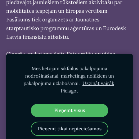
piedāvājot jauniešiem tūkstošiem aktivitāšu par
mobilitātes iespējām un Eiropas vērtībām.
Pasākums tiek organizēts ar Jaunatnes
starptautisko programmu aģentūras un Eurodesk
Latvia finansiālu atbalstu.
Glaerija apskatāma šeit:
Fotogrāfiju un video
galerija
Mēs lietojam sīkfailus pakalpojuma
nodrošināšanai, mārketinga nolūkiem un
pakalpojuma uzlabošanai.
Uzzināt vairāk
Pielāgot
Sīkdatnes
Pieņemt visus
Pieņemt tikai nepieciešamos