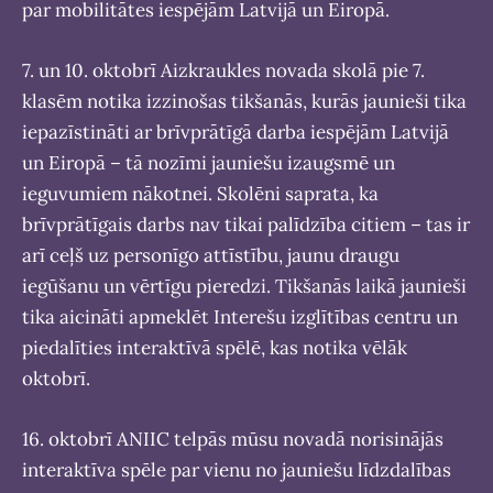
par mobilitātes iespējām Latvijā un Eiropā.
7. un 10. oktobrī Aizkraukles novada skolā pie 7.
klasēm notika izzinošas tikšanās, kurās jaunieši tika
iepazīstināti ar brīvprātīgā darba iespējām Latvijā
un Eiropā – tā nozīmi jauniešu izaugsmē un
ieguvumiem nākotnei. Skolēni saprata, ka
brīvprātīgais darbs nav tikai palīdzība citiem – tas ir
arī ceļš uz personīgo attīstību, jaunu draugu
iegūšanu un vērtīgu pieredzi. Tikšanās laikā jaunieši
tika aicināti apmeklēt Interešu izglītības centru un
piedalīties interaktīvā spēlē, kas notika vēlāk
oktobrī.
16. oktobrī ANIIC telpās mūsu novadā norisinājās
interaktīva spēle par vienu no jauniešu līdzdalības