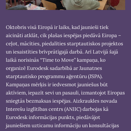
Oktobris visā Eiropā ir laiks, kad jaunieši tiek
aicināti atklāt, cik plašas iespējas piedāvā Eiropa –
ceļot, mācīties, piedalīties starptautiskos projektos
un iesaistīties brīvprātīgajā darbā. Arī Latvijā šajā
laikā norisinās “Time to Move” kampaņa, ko
organizē Eurodesk sadarbībā ar Jaunatnes
starptautisko programmu aģentūru (JSPA).
Kampaņas mērķis ir iedvesmot jauniešus būt
aktīviem, iepazīt sevi un pasauli, izmantojot Eiropas
sniegtās bezmaksas iespējas. Aizkraukles novada
Interešu izglītības centrs (ANIIC) darbojas kā
Eurodesk informācijas punkts, piedāvājot
jauniešiem uzticamu informāciju un konsultācijas