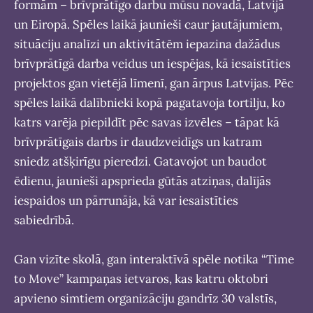
formām – brīvprātīgo darbu mūsu novadā, Latvijā
un Eiropā. Spēles laikā jaunieši caur jautājumiem,
situāciju analīzi un aktivitātēm iepazina dažādus
brīvprātīgā darba veidus un iespējas, kā iesaistīties
projektos gan vietējā līmenī, gan ārpus Latvijas. Pēc
spēles laikā dalībnieki kopā pagatavoja tortilju, ko
katrs varēja piepildīt pēc savas izvēles – tāpat kā
brīvprātīgais darbs ir daudzveidīgs un katram
sniedz atšķirīgu pieredzi. Gatavojot un baudot
ēdienu, jaunieši apsprieda gūtās atziņas, dalījās
iespaidos un pārrunāja, kā var iesaistīties
sabiedrībā.
Gan vizīte skolā, gan interaktīvā spēle notika “Time
to Move” kampaņas ietvaros, kas katru oktobri
apvieno simtiem organizāciju gandrīz 30 valstīs,