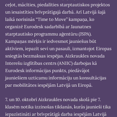
ceļot, mācīties, piedalīties starptautiskos projektos
un iesaistīties brīvprātīgajā darbā. Arī Latvijā šajā
laikā norisinās “Time to Move” kampaņa, ko
organizē Eurodesk sadarbībā ar Jaunatnes
starptautisko programmu aģentūru (JSPA).
Kampaņas mērķis ir iedvesmot jauniešus būt
aktīviem, iepazīt sevi un pasauli, izmantojot Eiropas
sniegtās bezmaksas iespējas. Aizkraukles novada
Interešu izglītības centrs (ANIIC) darbojas kā
Eurodesk informācijas punkts, piedāvājot
jauniešiem uzticamu informāciju un konsultācijas
par mobilitātes iespējām Latvijā un Eiropā.
7. un 10. oktobrī Aizkraukles novada skolā pie 7.
klasēm notika izzinošas tikšanās, kurās jaunieši tika
iepazīstināti ar brīvprātīgā darba iespējām Latvijā