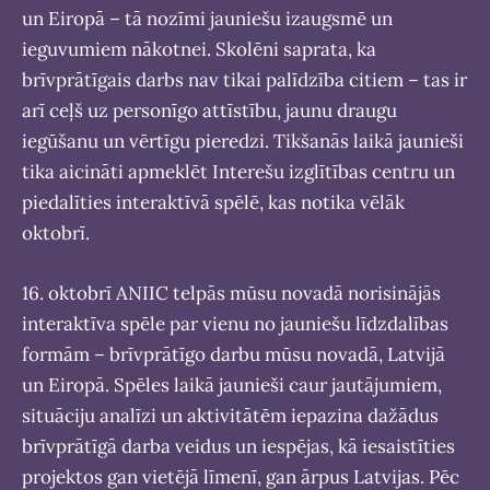
un Eiropā – tā nozīmi jauniešu izaugsmē un
ieguvumiem nākotnei. Skolēni saprata, ka
brīvprātīgais darbs nav tikai palīdzība citiem – tas ir
arī ceļš uz personīgo attīstību, jaunu draugu
iegūšanu un vērtīgu pieredzi. Tikšanās laikā jaunieši
tika aicināti apmeklēt Interešu izglītības centru un
piedalīties interaktīvā spēlē, kas notika vēlāk
oktobrī.
16. oktobrī ANIIC telpās mūsu novadā norisinājās
interaktīva spēle par vienu no jauniešu līdzdalības
formām – brīvprātīgo darbu mūsu novadā, Latvijā
un Eiropā. Spēles laikā jaunieši caur jautājumiem,
situāciju analīzi un aktivitātēm iepazina dažādus
brīvprātīgā darba veidus un iespējas, kā iesaistīties
projektos gan vietējā līmenī, gan ārpus Latvijas. Pēc