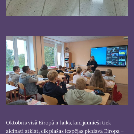
Oktobris visā Eiropā ir laiks, kad jaunieši tiek
aicināti atklāt, cik plašas iespējas piedāvā Eiropa –