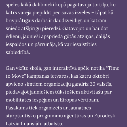
spēles laikā dalībnieki kopā pagatavoja tortilju, ko
katrs varēja piepildīt pēc savas izvēles – tāpat kā
brīvprātīgais darbs ir daudzveidīgs un katram
sniedz atšķirīgu pieredzi. Gatavojot un baudot
ēdienu, jaunieši apsprieda gūtās atziņas, dalījās
iespaidos un pārrunāja, kā var iesaistīties
sabiedrībā.
Gan vizīte skolā, gan interaktīvā spēle notika “Time
to Move” kampaņas ietvaros, kas katru oktobri
apvieno simtiem organizāciju gandrīz 30 valstīs,
piedāvājot jauniešiem tūkstošiem aktivitāšu par
mobilitātes iespējām un Eiropas vērtībām.
Pasākums tiek organizēts ar Jaunatnes
starptautisko programmu aģentūras un Eurodesk
Latvia finansiālu atbalstu.