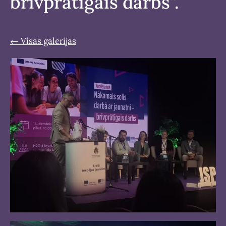
brīvprātīgais darbs”.
Visas galerijas