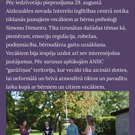
Pēc iedzīvotāju pieprasījuma 29. augustā
Aizkraukles novada Interešu izglītības centrā notika
tikšanās jaunajiem vecākiem ar bērnu psiholoģi
Simonu Dimantu. Tika izrunātas dažādas tēmas kā,
piemēram, emociju regulācija, robežas,
podiņmācība, bērnudārza gaitu uzsākšana.
Vecākiem bija iespēja uzdot arī sev interesējošus
jautājumus. Pēc sarunas aplūkojām ANIIC
“garāžiņas” teritoriju, kur vecāki tika aicināti doties,
lai neformālā un brīvā atmosfērā tiktos un pavadītu
laiku kopā ar bērniem un citiem vecākiem.