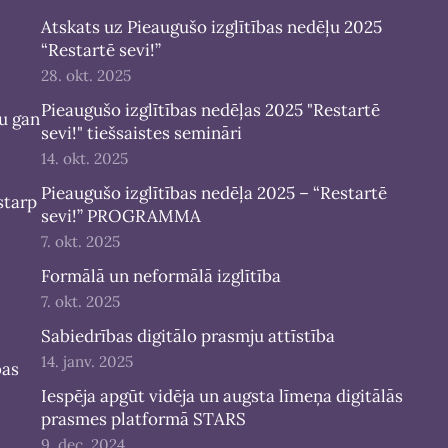
Atskats uz Pieaugušo izglītības nedēļu 2025
“Restartē sevi!”
28. okt. 2025
Pieaugušo izglītības nedēļas 2025 "Restartē
bu gan
sevi!" tiešsaistes semināri
14. okt. 2025
Pieaugušo izglītības nedēļa 2025 – “Restartē
starp
sevi!” PROGRAMMA
7. okt. 2025
Formālā un neformālā izglītība
7. okt. 2025
Sabiedrības digitālo prasmju attīstība
14. janv. 2025
bas
Iespēja apgūt vidēja un augsta līmeņa digitālās
prasmes platformā STARS
9. dec. 2024