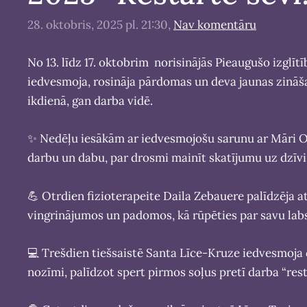
28. oktobris, 2025 pl. 21:30,
Nav komentāru
No 13. līdz 17. oktobrim norisinājās Pieaugušo izglīt
iedvesmoja, rosināja pārdomas un deva jaunas zināša
ikdienā, gan darba vidē.
✨ Nedēļu iesākām ar iedvesmojošu sarunu ar Māri Olt
darbu un dabu, par drosmi mainīt skatījumu uz dzīvi 
💪 Otrdien fizioterapeite Daila Zebauere palīdzēja 
vingrinājumos un padomos, kā rūpēties par savu labs
💻 Trešdien tiešsaistē Santa Līce-Kruze iedvesmoja
nozīmi, palīdzot spert pirmos soļus pretī darba “res