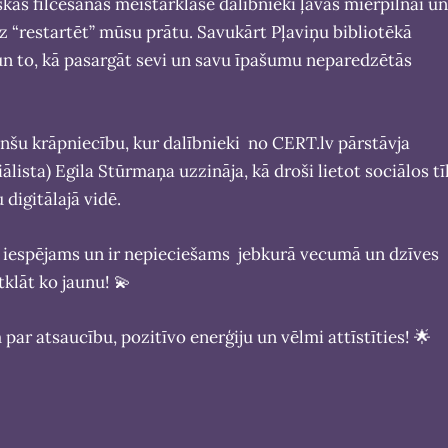
kas filcēšanas meistarklasē dalībnieki ļāvās mierpilnai un
z “restartēt” mūsu prātu. Savukārt Pļaviņu bibliotēkā
un to, kā pasargāt sevi un savu īpašumu neparedzētās
anšu krāpniecību, kur dalībnieki no CERT.lv pārstāvja
lista) Egila Stūrmaņa uzzināja, kā droši lietot sociālos tī
digitālajā vidē.
s” iespējams un ir nepieciešams jebkurā vecumā un dzīves
tklāt ko jaunu! 💫
ar atsaucību, pozitīvo enerģiju un vēlmi attīstīties! 🌟