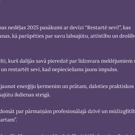
ības nedēļas 2025 pasākumi ar devīzi “Restartē sevi!”, kas
nas, kā parūpēties par savu labsajūtu, attīstību un drošī
i, kurš dalījās savā pieredzē par līdzsvara meklējumiem 
un restartēt sevi, kad nepieciešams jauns impulss.
atjaunot enerģiju ķermenim un prātam, daloties praktiskos
ajūtu ikdienas steigā.
 domāt par pārmaiņām profesionālajā dzīvē un mūžizglītī
tartam”.