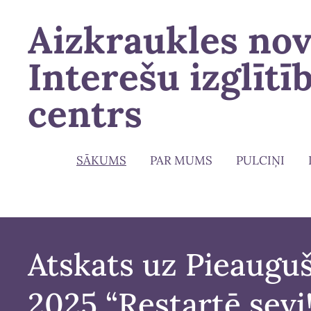
Aizkraukles no
Interešu izglītī
centrs
SĀKUMS
PAR MUMS
PULCIŅI
Atskats uz Pieauguš
2025 “Restartē sevi!