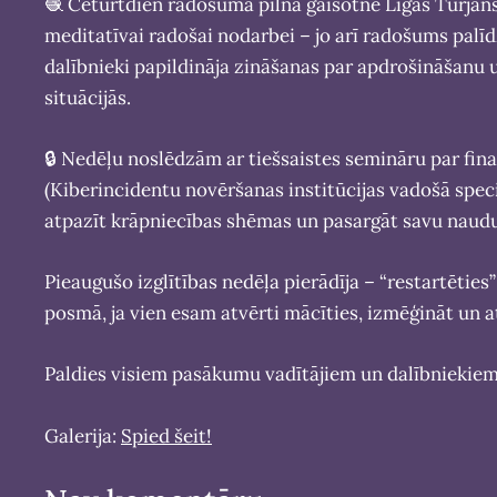
🧶 Ceturtdien radošuma pilnā gaisotnē Līgas Turjans
meditatīvai radošai nodarbei – jo arī radošums palīd
dalībnieki papildināja zināšanas par apdrošināšanu 
situācijās.
🔒 Nedēļu noslēdzām ar tiešsaistes semināru par fin
(Kiberincidentu novēršanas institūcijas vadošā speciā
atpazīt krāpniecības shēmas un pasargāt savu naudu 
Pieaugušo izglītības nedēļa pierādīja – “restartētie
posmā, ja vien esam atvērti mācīties, izmēģināt un a
Paldies visiem pasākumu vadītājiem un dalībniekiem p
Galerija:
Spied šeit!