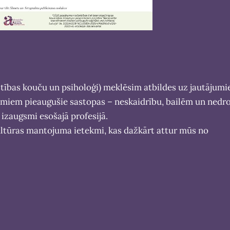
tīstības kouču un psiholoģi) meklēsim atbildes uz jautājumi
jumiem pieaugušie sastopas – neskaidrību, bailēm un nedro
 izaugsmi esošajā profesijā.
ltūras mantojuma ietekmi, kas dažkārt attur mūs no