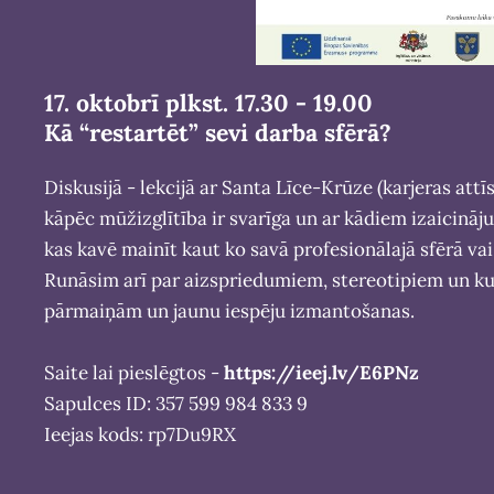
17. oktobrī plkst. 17.30 - 19.00
Kā “restartēt” sevi darba sfērā?
Diskusijā - lekcijā ar Santa Līce-Krūze (karjeras at
kāpēc mūžizglītība ir svarīga un ar kādiem izaicinā
kas kavē mainīt kaut ko savā profesionālajā sfērā vai
Runāsim arī par aizspriedumiem, stereotipiem un ku
pārmaiņām un jaunu iespēju izmantošanas.
Saite lai pieslēgtos -
https://ieej.lv/E6PNz
Sapulces ID: 357 599 984 833 9
Ieejas kods: rp7Du9RX