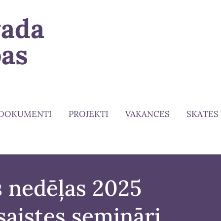
vada
bas
DOKUMENTI
PROJEKTI
VAKANCES
SKATES
s nedēļas 2025
šsaistes semināri