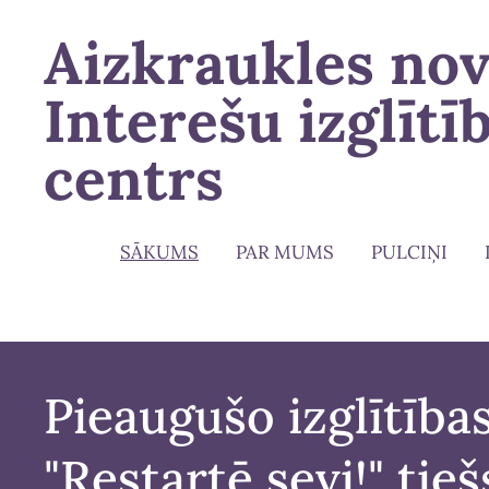
Aizkraukles no
Interešu izglītī
centrs
SĀKUMS
PAR MUMS
PULCIŅI
Pieaugušo izglītība
"Restartē sevi!" tie