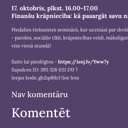
17. oktobris, plkst. 16.00-17.00
Finanšu krāpniecība: kā pasargāt savu
Piedalies tiešsaistes seminārā, kur uzzināsi par droš
- paroles, sociālie tīkli, krāpniecības veidi, mākslīg
viss vienā stundā!
Saite lai pieslēgtos -
https://ieej.lv/Yww7y
Sapulces ID: 395 326 021 170 7
Ieejas kods: gb2qd6b3
See less
Nav komentāru
Komentēt