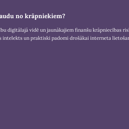
 naudu no krāpniekiem?
ību digitālajā vidē un jaunākajiem finanšu krāpniecības ri
ais intelekts un praktiski padomi drošākai interneta lietoša