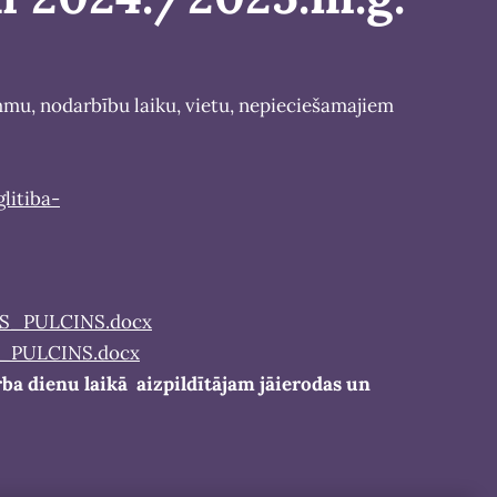
mmu, nodarbību laiku, vietu, nepieciešamajiem
litiba-
S_PULCINS.docx
_PULCINS.docx
rba dienu laikā aizpildītājam jāierodas un