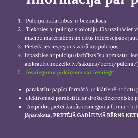
Pulciņu nodarbības ir bezmaksas.
Tiekoties ar pulciņa skolotāju, Jūs uzzināsiet
mācību materiāliem un citus interesējošos jau
Pieteikties iespējams vairākos pulciņos.
Iepazīties ar pulciņu darbības īsu aprakstu i
aizkraukle.mozello.lv/sakums/berni/pulcini/
Iesniegumu pulciņiem var iesniegt:
parakstītu papīra formātā un klātienē nodotu 
elektroniski parakstītu ar drošu elektronisko 
Aizpildot pieteikšanās iesnieguma formu -
ht
jāparaksta, PRETĒJĀ GADĪJUMĀ BĒRNS NE