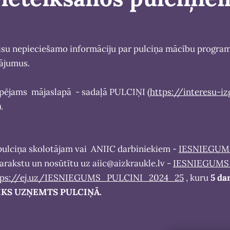
 visu nepieciešamo informāciju par pulciņa mācību progra
tājumus.
espējams mājaslapā - sadaļā PULCIŅI (
https://interesu-izg
).
pulciņa skolotājam vai ANIIC darbiniekiem -
IESNIEGUM
parakstu un nosūtītu uz
aiic@aizkraukle.lv
-
IESNIEGUMS
tps://ej.uz/IESNIEGUMS_PULCINI_2024_25
, kuru
5 da
TIKS UZŅEMTS PULCIŅĀ.