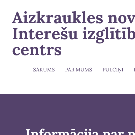
Aizkraukles no
Interešu izglītī
centrs
SĀKUMS
PAR MUMS
PULCIŅI
Informācija par 