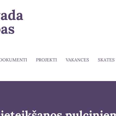
vada
bas
DOKUMENTI
PROJEKTI
VAKANCES
SKATES
pieteikšanos pulciņie