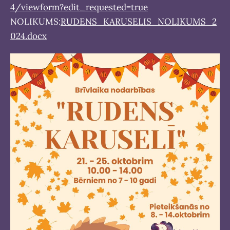
4/viewform?edit_requested=true
NOLIKUMS:
RUDENS_KARUSELIS_NOLIKUMS_2
024.docx