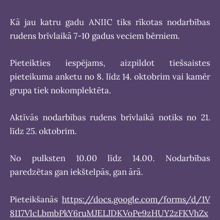
Kā jau katru gadu ANIIC tiks rīkotas nodarbības
rudens brīvlaikā 7-10 gadus veciem bērniem.
Pieteikties iespējams, aizpildot tiešsaistes
pieteikuma anketu no 8. līdz 14. oktobrim vai kamēr
grupa tiek nokomplektēta.
Aktīvās nodarbības rudens brīvlaikā notiks no 21.
līdz 25. oktobrim.
No pulksten 10.00 līdz 14.00. Nodarbības
paredzētas gan iekštelpās, gan ārā.
Pieteikšanās
https://docs.google.com/forms/d/1V
8I17VlcLbmbPkY6ruMJELJDKVoPe9zHUY2zFKVhZx