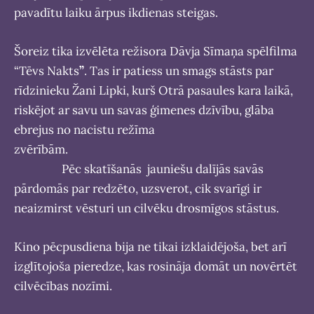
pavadītu laiku ārpus ikdienas steigas.
Šoreiz tika izvēlēta režisora Dāvja Sīmaņa spēlfilma
“Tēvs Nakts
”
. Tas ir patiess un smags stāsts par
rīdzinieku Žani Lipki, kurš Otrā pasaules kara laikā,
riskējot ar savu un savas ģimenes dzīvību, glāba
ebrejus no nacistu režīma
zvērībām.
Pēc skatīšanās jauniešu dalījās savās
pārdomās par redzēto, uzsverot, cik svarīgi ir
neaizmirst vēsturi un cilvēku drosmīgos stāstus.
Kino pēcpusdiena bija ne tikai izklaidējoša, bet arī
izglītojoša pieredze, kas rosināja domāt un novērtēt
cilvēcības nozīmi.