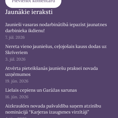
Jaunākie ieraksti
Jaunieši vasaras nodarbinātībā iepazīst jaunatnes
darbinieka ikdienu!
7. jūl. 2026
Nereta vieno jauniešus, ceļojošais kauss dodas uz
Skrīveriem
3. jūl. 2026
Atvērta pieteikšanās jauniešu praksei novada
uzņēmumos
19. jūn. 2026
Lielais cepiens un Garāžas sarunas
16. jūn. 2026
Aizkraukles novada pašvaldība saņem atzinību
nominācijā “Karjeras izaugsmes virzītāji”