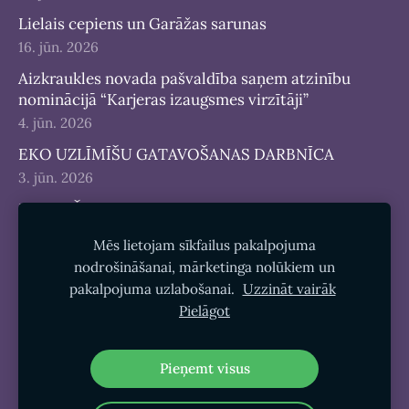
Lielais cepiens un Garāžas sarunas
16. jūn. 2026
Aizkraukles novada pašvaldība saņem atzinību
nominācijā “Karjeras izaugsmes virzītāji”
4. jūn. 2026
EKO UZLĪMĪŠU GATAVOŠANAS DARBNĪCA
3. jūn. 2026
JAUNIEŠU DIENA 2026
25. maijs 2026
Mēs lietojam sīkfailus pakalpojuma
nodrošināšanai, mārketinga nolūkiem un
pakalpojuma uzlabošanai.
Uzzināt vairāk
Pielāgot
Sīkdatnes
Pieņemt visus