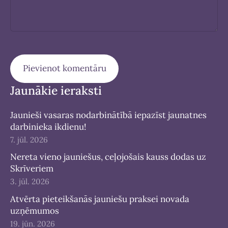
Jaunākie ieraksti
Jaunieši vasaras nodarbinātībā iepazīst jaunatnes
darbinieka ikdienu!
7. jūl. 2026
Nereta vieno jauniešus, ceļojošais kauss dodas uz
Skrīveriem
3. jūl. 2026
Atvērta pieteikšanās jauniešu praksei novada
uzņēmumos
19. jūn. 2026