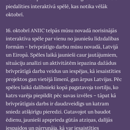
piedalīties interaktīvā spēlē, kas notika vēlāk
oktobrī.
16. oktobrī ANIIC telpās mūsu novadā norisinājās
interaktīva spēle par vienu no jauniešu līdzdalības
formām – brīvprātīgo darbu mūsu novadā, Latvijā
un Eiropā. Spēles laikā jaunieši caur jautājumiem,
situāciju analīzi un aktivitātēm iepazina dažādus
brīvprātīgā darba veidus un iespējas, kā iesaistīties
projektos gan vietējā līmenī, gan ārpus Latvijas. Pēc
spēles laikā dalībnieki kopā pagatavoja tortilju, ko
katrs varēja piepildīt pēc savas izvēles – tāpat kā
brīvprātīgais darbs ir daudzveidīgs un katram
sniedz atšķirīgu pieredzi. Gatavojot un baudot
ēdienu, jaunieši apsprieda gūtās atziņas, dalījās
iespaidos un pārrunāja, kā var iesaistīties