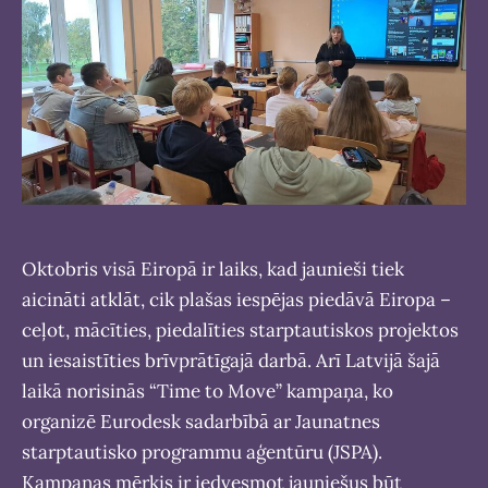
Oktobris visā Eiropā ir laiks, kad jaunieši tiek
aicināti atklāt, cik plašas iespējas piedāvā Eiropa –
ceļot, mācīties, piedalīties starptautiskos projektos
un iesaistīties brīvprātīgajā darbā. Arī Latvijā šajā
laikā norisinās “Time to Move” kampaņa, ko
organizē Eurodesk sadarbībā ar Jaunatnes
starptautisko programmu aģentūru (JSPA).
Kampaņas mērķis ir iedvesmot jauniešus būt