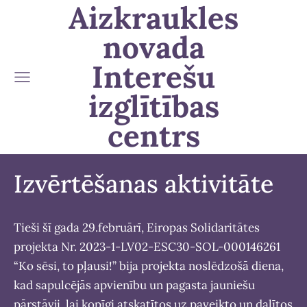
Aizkraukles
novada
Interešu
izglītības
centrs
Izvērtēšanas aktivitāte
Tieši šī gada 29.februārī, Eiropas Solidaritātes
projekta Nr. 2023-1-LV02-ESC30-SOL-000146261
“Ko sēsi, to pļausi!” bija projekta noslēdzošā diena,
kad sapulcējās apvienību un pagasta jauniešu
pārstāvji, lai kopīgi atskatītos uz paveikto un dalītos