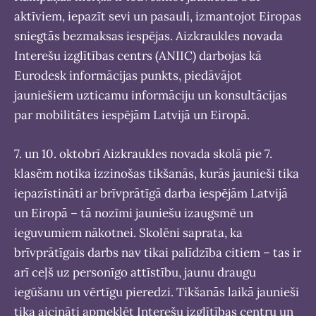
aktīviem, iepazīt sevi un pasauli, izmantojot Eiropas
sniegtās bezmaksas iespējas. Aizkraukles novada
Interešu izglītības centrs (ANIIC) darbojas kā
Eurodesk informācijas punkts, piedāvājot
jauniešiem uzticamu informāciju un konsultācijas
par mobilitātes iespējām Latvijā un Eiropā.
7. un 10. oktobrī Aizkraukles novada skolā pie 7.
klasēm notika izzinošas tikšanās, kurās jaunieši tika
iepazīstināti ar brīvprātīgā darba iespējām Latvijā
un Eiropā – tā nozīmi jauniešu izaugsmē un
ieguvumiem nākotnei. Skolēni saprata, ka
brīvprātīgais darbs nav tikai palīdzība citiem – tas ir
arī ceļš uz personīgo attīstību, jaunu draugu
iegūšanu un vērtīgu pieredzi. Tikšanās laikā jaunieši
tika aicināti apmeklēt Interešu izglītības centru un