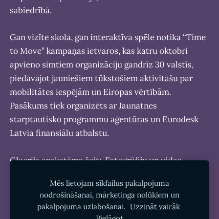
sabiedrībā.
Gan vizīte skolā, gan interaktīvā spēle notika “Time
to Move” kampaņas ietvaros, kas katru oktobri
apvieno simtiem organizāciju gandrīz 30 valstīs,
piedāvājot jauniešiem tūkstošiem aktivitāšu par
mobilitātes iespējām un Eiropas vērtībām.
Pasākums tiek organizēts ar Jaunatnes
starptautisko programmu aģentūras un Eurodesk
Latvia finansiālu atbalstu.
Glaerija apskatāma šeit:
Fotogrāfiju un video
galerija
Mēs lietojam sīkfailus pakalpojuma
nodrošināšanai, mārketinga nolūkiem un
pakalpojuma uzlabošanai.
Uzzināt vairāk
Pielāgot