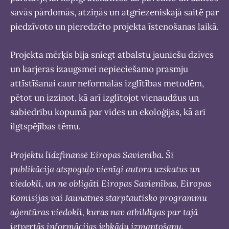
savās pārdomās, atziņās un atgriezeniskajā saitē par
piedzīvoto un pieredzēto projekta īstenošanas laikā.
Projekta mērķis bija sniegt atbalstu jauniešu dzīves
un karjeras izaugsmei nepieciešamo prasmju
attīstīšanai caur neformālās izglītības metodēm,
pētot un izzinot, kā arī izglītojot vienaudžus un
sabiedrību kopumā par vides un ekoloģijas, kā arī
ilgtspējības tēmu.
Projektu līdzfinansē Eiropas Savienība. Šī
publikācija atspoguļo vienīgi autora uzskatus un
viedokli, un ne obligāti Eiropas Savienības, Eiropas
Komisijas vai Jaunatnes starptautisko programmu
aģentūras viedokli, kuras nav atbildīgas par tajā
ietvertās informācijas jebkādu izmantošanu.